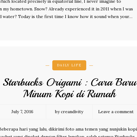
hich located precisely in equatorial line, I never imagine to
 in my hometown. Snow? Already experienced it in 2011 when I was
and water? Today is the first time I know how it sound when your…
DAILY LIFE
Starbucks Origami : Cara Baru
Minum Kopi di Rumah
July 7, 2016
by creandivity
Leave a comment
Beberapa hari yang lalu, dikirimi foto ama temen yang nunjukin kopi
sachet yang dipaket dengan filter lengkap, salah satunya Starbucks