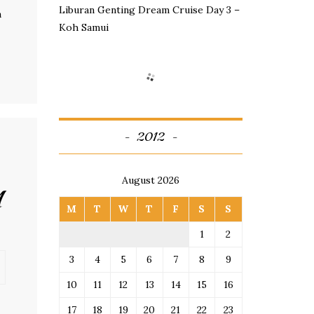
Liburan Genting Dream Cruise Day 3 –
a
Koh Samui
2012
August 2026
M
M
T
W
T
F
S
S
1
2
3
4
5
6
7
8
9
10
11
12
13
14
15
16
17
18
19
20
21
22
23