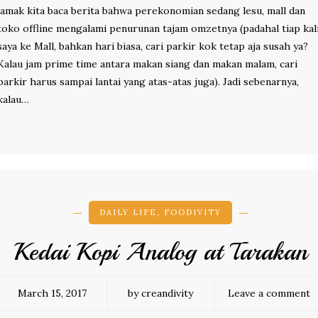
jamak kita baca berita bahwa perekonomian sedang lesu, mall dan
toko offline mengalami penurunan tajam omzetnya (padahal tiap kal
saya ke Mall, bahkan hari biasa, cari parkir kok tetap aja susah ya?
Kalau jam prime time antara makan siang dan makan malam, cari
parkir harus sampai lantai yang atas-atas juga). Jadi sebenarnya,
kalau…
DAILY LIFE
,
FOODIVITY
Kedai Kopi Analog at Tarakan
March 15, 2017
by creandivity
Leave a comment