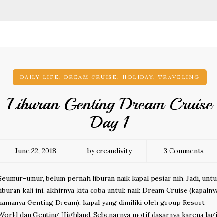
DAILY LIFE
,
DREAM CRUISE
,
HOLIDAY
,
TRAVELING
Liburan Genting Dream Cruise
Day 1
June 22, 2018
by creandivity
3 Comments
Seumur-umur, belum pernah liburan naik kapal pesiar nih. Jadi, unt
liburan kali ini, akhirnya kita coba untuk naik Dream Cruise (kapalny
namanya Genting Dream), kapal yang dimiliki oleh group Resort
World dan Genting Highland. Sebenarnya motif dasarnya karena lagi