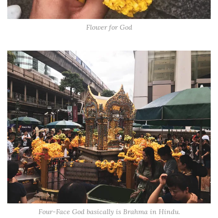
Flower for God
Four-Face God basically is Brahma in Hindu.