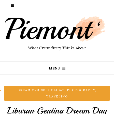
What Creandivity Thinks About
MENU
DREAM CRUISE
,
HOLIDAY
,
PHOTOGRAPHY
,
TRAVELING
Liburan Genting Dream Day