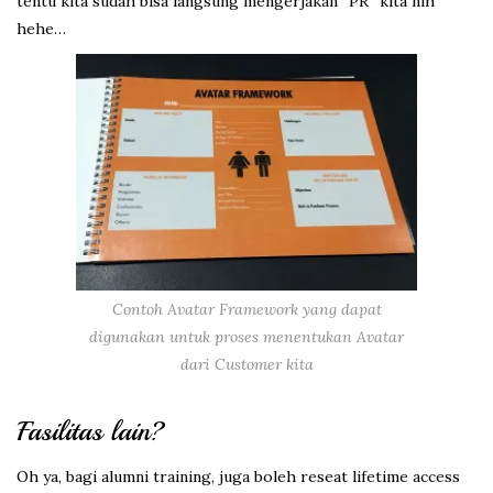
tentu kita sudah bisa langsung mengerjakan “PR” kita nih
hehe…
Contoh Avatar Framework yang dapat
digunakan untuk proses menentukan Avatar
dari Customer kita
Fasilitas lain?
Oh ya, bagi alumni training, juga boleh reseat lifetime access