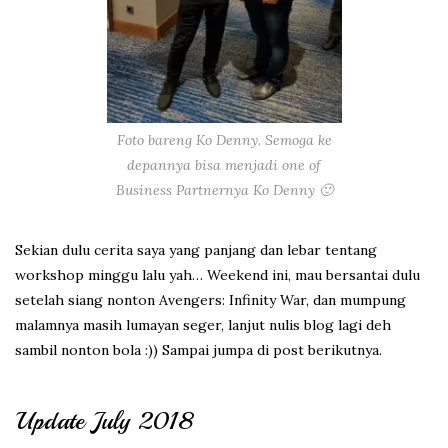
Foto bareng Ko Denny. Semoga ke
depannya bisa menjadi one of
Business Partnernya Ko Denny 🙂
Sekian dulu cerita saya yang panjang dan lebar tentang
workshop minggu lalu yah… Weekend ini, mau bersantai dulu
setelah siang nonton Avengers: Infinity War, dan mumpung
malamnya masih lumayan seger, lanjut nulis blog lagi deh
sambil nonton bola :)) Sampai jumpa di post berikutnya.
Update July 2018