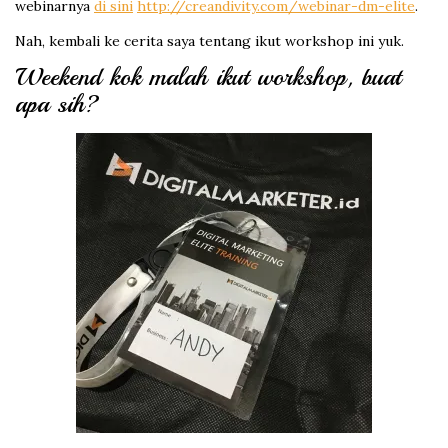
webinarnya
di sini
http://creandivity.com/webinar-dm-elite
.
Nah, kembali ke cerita saya tentang ikut workshop ini yuk.
Weekend kok malah ikut workshop, buat
apa sih?