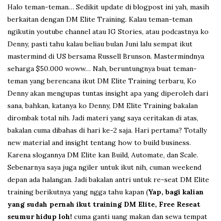
Halo teman-teman… Sedikit update di blogpost ini yah, masih
berkaitan dengan DM Elite Training. Kalau teman-teman
ngikutin youtube channel atau IG Stories, atau podcastnya ko
Denny, pasti tahu kalau beliau bulan Juni lalu sempat ikut
mastermind di US bersama Russell Brunson. Mastermindnya
seharga $50.000 woww… Nah, beruntungnya buat teman-
teman yang berencana ikut DM Elite Training terbaru, Ko
Denny akan mengupas tuntas insight apa yang diperoleh dari
sana, bahkan, katanya ko Denny, DM Elite Training bakalan
dirombak total nih. Jadi materi yang saya ceritakan di atas,
bakalan cuma dibahas di hari ke-2 saja. Hari pertama? Totally
new material and insight tentang how to build business.
Karena slogannya DM Elite kan Build, Automate, dan Scale.
Sebenarnya saya juga ngiler untuk ikut nih, cuman weekend
depan ada halangan. Jadi bakalan antri untuk re-seat DM Elite
training berikutnya yang ngga tahu kapan (
Yap, bagi kalian
yang sudah pernah ikut training DM Elite, Free Reseat
seumur hidup loh!
cuma ganti uang makan dan sewa tempat