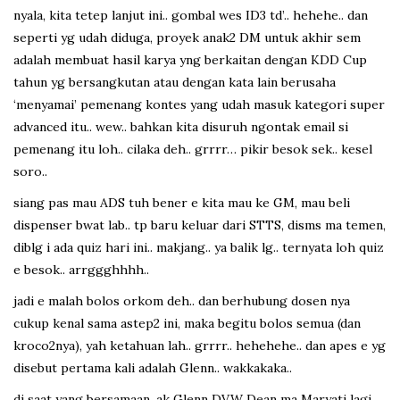
nyala, kita tetep lanjut ini.. gombal wes ID3 td’.. hehehe.. dan
seperti yg udah diduga, proyek anak2 DM untuk akhir sem
adalah membuat hasil karya yng berkaitan dengan KDD Cup
tahun yg bersangkutan atau dengan kata lain berusaha
‘menyamai’ pemenang kontes yang udah masuk kategori super
advanced itu.. wew.. bahkan kita disuruh ngontak email si
pemenang itu loh.. cilaka deh.. grrrr… pikir besok sek.. kesel
soro..
siang pas mau ADS tuh bener e kita mau ke GM, mau beli
dispenser bwat lab.. tp baru keluar dari STTS, disms ma temen,
diblg i ada quiz hari ini.. makjang.. ya balik lg.. ternyata loh quiz
e besok.. arrggghhhh..
jadi e malah bolos orkom deh.. dan berhubung dosen nya
cukup kenal sama astep2 ini, maka begitu bolos semua (dan
kroco2nya), yah ketahuan lah.. grrrr.. hehehehe.. dan apes e yg
disebut pertama kali adalah Glenn.. wakkakaka..
di saat yang bersamaan, ak Glenn DVW Dean ma Maryati lagi