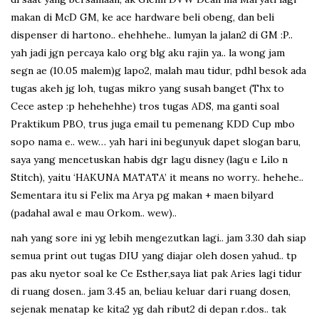
makan di McD GM, ke ace hardware beli obeng, dan beli
dispenser di hartono.. ehehhehe.. lumyan la jalan2 di GM :P..
yah jadi jgn percaya kalo org blg aku rajin ya.. la wong jam
segn ae (10.05 malem)g lapo2, malah mau tidur, pdhl besok ada
tugas akeh jg loh, tugas mikro yang susah banget (Thx to
Cece astep :p hehehehhe) tros tugas ADS, ma ganti soal
Praktikum PBO, trus juga email tu pemenang KDD Cup mbo
sopo nama e.. wew… yah hari ini begunyuk dapet slogan baru,
saya yang mencetuskan habis dgr lagu disney (lagu e Lilo n
Stitch), yaitu ‘HAKUNA MATATA’ it means no worry.. hehehe..
Sementara itu si Felix ma Arya pg makan + maen bilyard
(padahal awal e mau Orkom.. wew)..
nah yang sore ini yg lebih mengezutkan lagi.. jam 3.30 dah siap
semua print out tugas DIU yang diajar oleh dosen yahud.. tp
pas aku nyetor soal ke Ce Esther,saya liat pak Aries lagi tidur
di ruang dosen.. jam 3.45 an, beliau keluar dari ruang dosen,
sejenak menatap ke kita2 yg dah ribut2 di depan r.dos.. tak