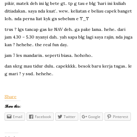
pikir, matek deh ini lg bete gt.. tp g tau e blg ‘hari ini kuliah
ditiadakan.. saya nda kuat’.. wew.. keliatan e beliau capek banget
loh.. nda perna liat kyk gn sebelum e T_T
trus ? lgs tancap gas ke NAV deh.. ga pake lama.. hehe.. dari
jam 4.30 – 5.30 nyanyi dah.. yah sapa blg lagi saya rajin, nda juga
kan ? hehehe.. the real fun day..
jam 7 les mandarin.. seperti biasa.. hohoho..
dan skrg mau tidur dulu.. capekkkk.. besok baru kerja tugas.. le
g mari ? y sud.. hehehe..
Share
Share this:
Email
Facebook
Twitter
Google
Pinterest