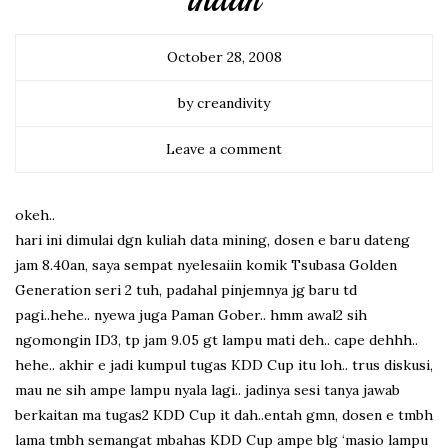
indah
October 28, 2008
by creandivity
Leave a comment
okeh..
hari ini dimulai dgn kuliah data mining, dosen e baru dateng
jam 8.40an, saya sempat nyelesaiin komik Tsubasa Golden
Generation seri 2 tuh, padahal pinjemnya jg baru td
pagi..hehe.. nyewa juga Paman Gober.. hmm awal2 sih
ngomongin ID3, tp jam 9.05 gt lampu mati deh.. cape dehhh..
hehe.. akhir e jadi kumpul tugas KDD Cup itu loh.. trus diskusi,
mau ne sih ampe lampu nyala lagi.. jadinya sesi tanya jawab
berkaitan ma tugas2 KDD Cup it dah..entah gmn, dosen e tmbh
lama tmbh semangat mbahas KDD Cup ampe blg ‘masio lampu