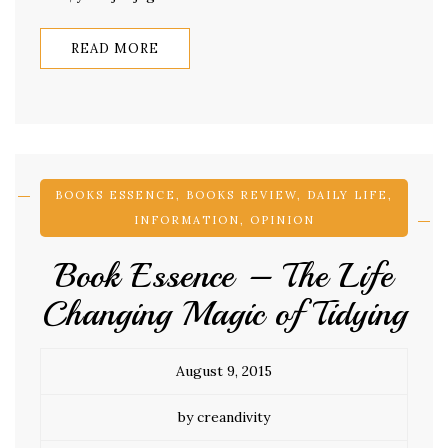
READ MORE
BOOKS ESSENCE
,
BOOKS REVIEW
,
DAILY LIFE
,
INFORMATION
,
OPINION
Book Essence – The Life
Changing Magic of Tidying
August 9, 2015
by creandivity