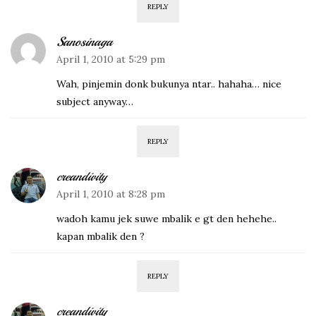
REPLY
Sanosinaga
April 1, 2010 at 5:29 pm
Wah, pinjemin donk bukunya ntar.. hahaha… nice
subject anyway…
REPLY
creandivity
April 1, 2010 at 8:28 pm
wadoh kamu jek suwe mbalik e gt den hehehe..
kapan mbalik den ?
REPLY
creandivity