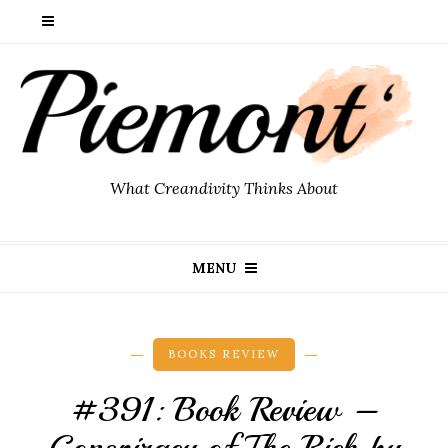
What Creandivity Thinks About
MENU
BOOKS REVIEW
#391: Book Review –