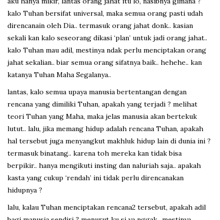
aku hanya mikir, lantas orang jahat itu lo, nasibnya gimana ?
kalo Tuhan bersifat universal, maka semua orang pasti udah
direncanain oleh Dia.. termasuk orang jahat donk.. kasian
sekali kan kalo seseorang dikasi ‘plan’ untuk jadi orang jahat..
kalo Tuhan mau adil, mestinya ndak perlu menciptakan orang
jahat sekalian.. biar semua orang sifatnya baik.. hehehe.. kan
katanya Tuhan Maha Segalanya..
lantas, kalo semua upaya manusia bertentangan dengan
rencana yang dimiliki Tuhan, apakah yang terjadi ? melihat
teori Tuhan yang Maha, maka jelas manusia akan bertekuk
lutut.. lalu, jika memang hidup adalah rencana Tuhan, apakah
hal tersebut juga menyangkut makhluk hidup lain di dunia ini ?
termasuk binatang.. karena toh mereka kan tidak bisa
berpikir.. hanya mengikuti insting dan naluriah saja.. apakah
kasta yang cukup ‘rendah’ ini tidak perlu direncanakan
hidupnya ?
lalu, kalau Tuhan menciptakan rencana2 tersebut, apakah adil
bagi manusia sendiri ? menurut ku si ya nggak.. mestinya,