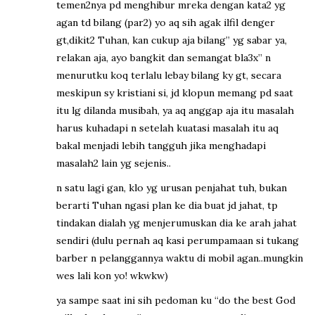
temen2nya pd menghibur mreka dengan kata2 yg
agan td bilang (par2) yo aq sih agak ilfil denger
gt,dikit2 Tuhan, kan cukup aja bilang” yg sabar ya,
relakan aja, ayo bangkit dan semangat bla3x” n
menurutku koq terlalu lebay bilang ky gt, secara
meskipun sy kristiani si, jd klopun memang pd saat
itu lg dilanda musibah, ya aq anggap aja itu masalah
harus kuhadapi n setelah kuatasi masalah itu aq
bakal menjadi lebih tangguh jika menghadapi
masalah2 lain yg sejenis..
n satu lagi gan, klo yg urusan penjahat tuh, bukan
berarti Tuhan ngasi plan ke dia buat jd jahat, tp
tindakan dialah yg menjerumuskan dia ke arah jahat
sendiri (dulu pernah aq kasi perumpamaan si tukang
barber n pelanggannya waktu di mobil agan..mungkin
wes lali kon yo! wkwkw)
ya sampe saat ini sih pedoman ku “do the best God