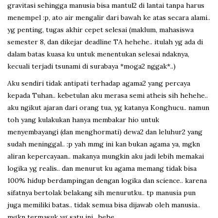
gravitasi sehingga manusia bisa mantul2 di lantai tanpa harus
menempel :p, ato air mengalir dari bawah ke atas secara alami..
yg penting, tugas akhir cepet selesai (maklum, mahasiswa
semester 8, dan dikejar deadline TA hehehe.. itulah yg ada di
dalam batas kuasa ku untuk menentukan selesai ndaknya,
kecuali terjadi tsunami di surabaya *moga2 nggak*..)
Aku sendiri tidak antipati terhadap agama2 yang percaya
kepada Tuhan.. kebetulan aku merasa semi atheis sih hehehe..
aku ngikut ajaran dari orang tua, yg katanya Konghucu.. namun
toh yang kulakukan hanya membakar hio untuk
menyembayangi (dan menghormati) dewa2 dan leluhur2 yang
sudah meninggal.. :p yah mmg ini kan bukan agama ya, mgkn
aliran kepercayaan.. makanya mungkin aku jadi lebih memakai
logika yg realis.. dan menurut ku agama memang tidak bisa
100% hidup berdampingan dengan logika dan science.. karena
sifatnya bertolak belakang sih menurutku.. tp manusia pun
juga memiliki batas.. tidak semua bisa dijawab oleh manusia..
mgkn termasuk yg satu ini.. hehe