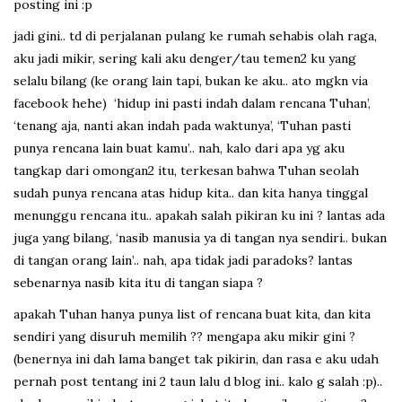
posting ini :p
jadi gini.. td di perjalanan pulang ke rumah sehabis olah raga,
aku jadi mikir, sering kali aku denger/tau temen2 ku yang
selalu bilang (ke orang lain tapi, bukan ke aku.. ato mgkn via
facebook hehe) ‘hidup ini pasti indah dalam rencana Tuhan’,
‘tenang aja, nanti akan indah pada waktunya’, ‘Tuhan pasti
punya rencana lain buat kamu’.. nah, kalo dari apa yg aku
tangkap dari omongan2 itu, terkesan bahwa Tuhan seolah
sudah punya rencana atas hidup kita.. dan kita hanya tinggal
menunggu rencana itu.. apakah salah pikiran ku ini ? lantas ada
juga yang bilang, ‘nasib manusia ya di tangan nya sendiri.. bukan
di tangan orang lain’.. nah, apa tidak jadi paradoks? lantas
sebenarnya nasib kita itu di tangan siapa ?
apakah Tuhan hanya punya list of rencana buat kita, dan kita
sendiri yang disuruh memilih ?? mengapa aku mikir gini ?
(benernya ini dah lama banget tak pikirin, dan rasa e aku udah
pernah post tentang ini 2 taun lalu d blog ini.. kalo g salah :p)..