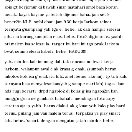
abis gt berjemur di bawah sinar matahari smbl baca koran..
uenak.. kayak bayi ae ya butuh dijemur haha.. jam set 9
bener2in NLP.. smbl chat.. jam 9.30 kerja Jarkom telnet..
ternyata guampang yah tgs e.. hehe.. ak dah hampir selesai
sih.. cm kurang tampilan e ae.. hehe.. foto2 digimon e.. yaahh
nti malem isa selesai la.. target ku hari ini tgs prak Jarkom
bwat senin selesai kabeh.. hehe.. HARUS!!!
yah.. mbolos kali ini mmg dah tak rencana no bwat kerja
jarkom.. walaupun awal e ak krasa g enak.. (sumpah heran,
mbolos kok isa g enak itu loh.. aneh bener aku ini).. tp toh kalo
ternyata bisa menyelesaikan(yah g sampe mari lah) tugas, kan
nda rugi berarti.. drpd ngaplo2 di kelas g isa ngapa2in kan..
nunggu guru ne gambar2 hahahah.. mendingan fotocopy
catetan aja :p..yahh.. harus diakui, ak g kuat yoh kalo play hard
terus.. pulang jam 9an malem terus.. terpaksa ya play smart
lah.. hehe.. ‘smart’ dengan mengatur jatah mbolos hehe..