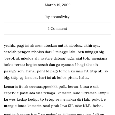
March 19, 2009
by creandivity
1 Comment
yeahh.. pagi ini ak memutuskan untuk mbolos.. akhirnya..
setelah pengen mbolos dari 2 minggu lalu.. ben minggu blg
‘besok ak mbolos ah’, nyata e dateng juga.. sial toh.. mengapa
bolos terasa begitu susah dan ga nyaman ? bagi aku sih..
jarang2 seh.. haha.. pdhl td pagi temen ku mau TA titip ak.. ak
blg, titip yg laen ae.. hari ini ak bolos pisan.. haha..
kemarin itu ak cuuuaaappeekkk poll.. heran.. biasa e sak
capek2 e pasti ada sisa tenaga.. kemarin, kalo ultraman, lampu
ku wes kedap kedip.. tp tetep ae memaksa diri lah.. pokok e
utang e lunas kemarin. soal prak Java SIB mbe NLP.. hehe..
pagi ini bangun jam 7, tp males2an di kasur mpe jam 7.40 an..