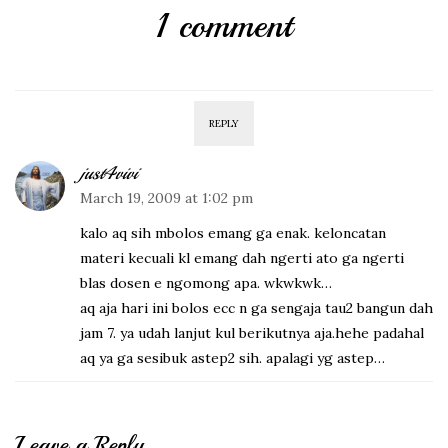
1 comment
REPLY
just4vivi
March 19, 2009 at 1:02 pm
kalo aq sih mbolos emang ga enak. keloncatan
materi kecuali kl emang dah ngerti ato ga ngerti
blas dosen e ngomong apa. wkwkwk…
aq aja hari ini bolos ecc n ga sengaja tau2 bangun dah
jam 7. ya udah lanjut kul berikutnya aja.hehe padahal
aq ya ga sesibuk astep2 sih. apalagi yg astep…
Leave a Reply