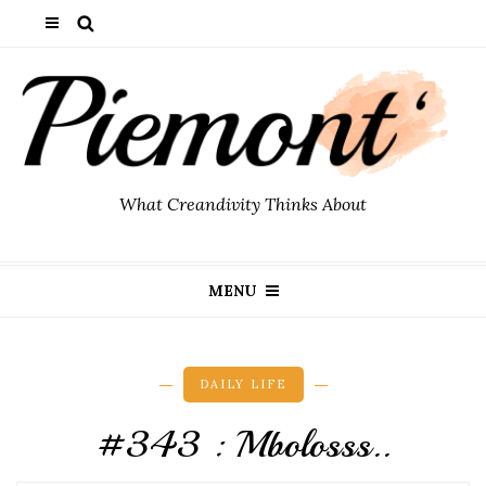
What Creandivity Thinks About
MENU
DAILY LIFE
#343 : Mbolosss..