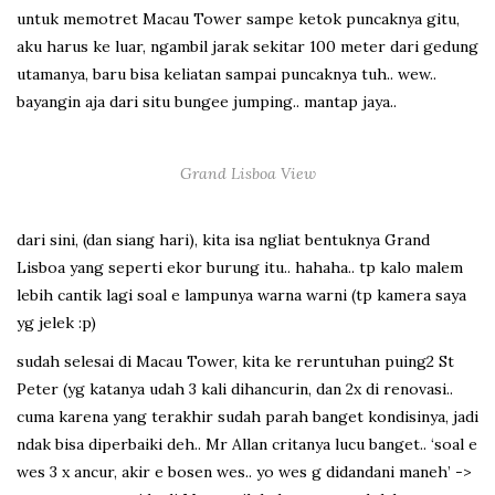
untuk memotret Macau Tower sampe ketok puncaknya gitu,
aku harus ke luar, ngambil jarak sekitar 100 meter dari gedung
utamanya, baru bisa keliatan sampai puncaknya tuh.. wew..
bayangin aja dari situ bungee jumping.. mantap jaya..
Grand Lisboa View
dari sini, (dan siang hari), kita isa ngliat bentuknya Grand
Lisboa yang seperti ekor burung itu.. hahaha.. tp kalo malem
lebih cantik lagi soal e lampunya warna warni (tp kamera saya
yg jelek :p)
sudah selesai di Macau Tower, kita ke reruntuhan puing2 St
Peter (yg katanya udah 3 kali dihancurin, dan 2x di renovasi..
cuma karena yang terakhir sudah parah banget kondisinya, jadi
ndak bisa diperbaiki deh.. Mr Allan critanya lucu banget.. ‘soal e
wes 3 x ancur, akir e bosen wes.. yo wes g didandani maneh’ ->