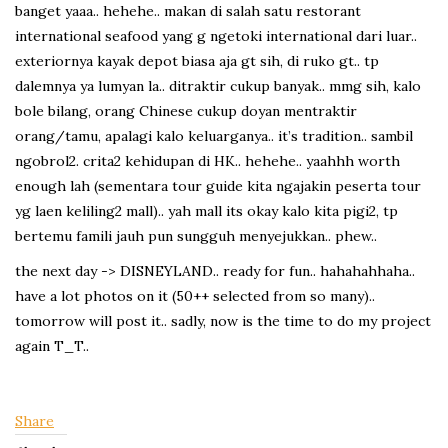
banget yaaa.. hehehe.. makan di salah satu restorant
international seafood yang g ngetoki international dari luar..
exteriornya kayak depot biasa aja gt sih, di ruko gt.. tp
dalemnya ya lumyan la.. ditraktir cukup banyak.. mmg sih, kalo
bole bilang, orang Chinese cukup doyan mentraktir
orang/tamu, apalagi kalo keluarganya.. it’s tradition.. sambil
ngobrol2. crita2 kehidupan di HK.. hehehe.. yaahhh worth
enough lah (sementara tour guide kita ngajakin peserta tour
yg laen keliling2 mall).. yah mall its okay kalo kita pigi2, tp
bertemu famili jauh pun sungguh menyejukkan.. phew..
the next day -> DISNEYLAND.. ready for fun.. hahahahhaha..
have a lot photos on it (50++ selected from so many)..
tomorrow will post it.. sadly, now is the time to do my project
again T_T..
Share