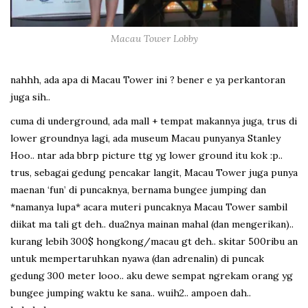
Macau Tower Lobby
nahhh, ada apa di Macau Tower ini ? bener e ya perkantoran
juga sih..
cuma di underground, ada mall + tempat makannya juga, trus di
lower groundnya lagi, ada museum Macau punyanya Stanley
Hoo.. ntar ada bbrp picture ttg yg lower ground itu kok :p..
trus, sebagai gedung pencakar langit, Macau Tower juga punya
maenan ‘fun’ di puncaknya, bernama bungee jumping dan
*namanya lupa* acara muteri puncaknya Macau Tower sambil
diikat ma tali gt deh.. dua2nya mainan mahal (dan mengerikan)..
kurang lebih 300$ hongkong/macau gt deh.. skitar 500ribu an
untuk mempertaruhkan nyawa (dan adrenalin) di puncak
gedung 300 meter looo.. aku dewe sempat ngrekam orang yg
bungee jumping waktu ke sana.. wuih2.. ampoen dah..