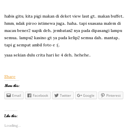
habis gitu, kita pigi makan di deket view laut gt.. makan buffet..
hmm, ndak piroo istimewa juga.. haha.. tapi suasana malem di
macau bener2 uapik deh.. jembatan2 nya pada dipasangi lampu
semua.. lampu2 kasino gt ya pada kelip2 semua dah.. mantap..
tapi g sempat ambil foto e :(..
yaaa sekian dulu crita hari ke 4 deh.. hehehe..
Share
Share this:
Email
Facebook
Twitter
Google
Pinterest
Like this:
Loading...