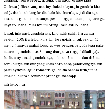
gondola2 laen e cepet2 dateng.. dan ngobrol mbe Miss
Giuletta (officer yang nantinya bakal ndayungin gondola kita
tuh).. dan kita bilang ke dia, kalo kita buru2 gt.. jadi dia ngasi
kita naek gondola nya tanpa perlu nunggu penumpang laen gt..
lmyn to.. haha.. Miss nya itu orang Italia asli lo.. haha..
Untuk info naek gondola nya, kalo ndak salah, harga nya
sekitar 200ribu lek di kurs kan ke rupiah, untuk sekitar 15
menit.. lumayan mahal looo.. tp wes pengen ae .. ada juga pake
mesen 1 gondola, max 3 orang (harganya tinggal dikali aja)..
fasilitas nya, naek gondola nya, sekitar 15 menit.. dan di 5 menit
terakhirnya tuh (nih yang uasik soro neh), pendayungnya tuh
pasti nyanyiin lagu2 romantis gt.. dalam bahasa latin/italia
kayak e.. suara e tenor/sopran2 gt.. mantapp..
nih foto2 nya..