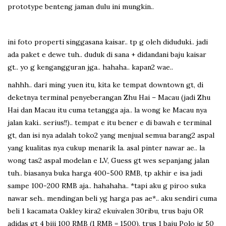
prototype benteng jaman dulu ini mungkin..
ini foto properti singgasana kaisar.. tp g oleh diduduki.. jadi
ada paket e dewe tuh.. duduk di sana + didandani baju kaisar
gt.. yo g kengangguran jga.. hahaha.. kapan2 wae..
nahhh.. dari ming yuen itu, kita ke tempat downtown gt, di
deketnya terminal penyeberangan Zhu Hai – Macau (jadi Zhu
Hai dan Macau itu cuma tetangga aja.. la wong ke Macau nya
jalan kaki.. serius!!).. tempat e itu bener e di bawah e terminal
gt, dan isi nya adalah toko2 yang menjual semua barang2 aspal
yang kualitas nya cukup menarik la. asal pinter nawar ae.. la
wong tas2 aspal modelan e LV, Guess gt wes sepanjang jalan
tuh.. biasanya buka harga 400-500 RMB, tp akhir e isa jadi
sampe 100-200 RMB aja.. hahahaha.. *tapi aku g piroo suka
nawar seh.. mendingan beli yg harga pas ae*.. aku sendiri cuma
beli 1 kacamata Oakley kira2 ekuivalen 30ribu, trus baju OR
adidas gt 4 biji 100 RMB (1 RMB = 1500), trus 1 baju Polo jg 50