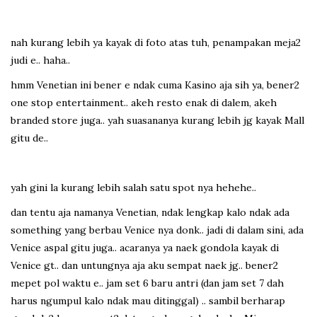
nah kurang lebih ya kayak di foto atas tuh, penampakan meja2
judi e.. haha..
hmm Venetian ini bener e ndak cuma Kasino aja sih ya, bener2
one stop entertainment.. akeh resto enak di dalem, akeh
branded store juga.. yah suasananya kurang lebih jg kayak Mall
gitu de..
yah gini la kurang lebih salah satu spot nya hehehe..
dan tentu aja namanya Venetian, ndak lengkap kalo ndak ada
something yang berbau Venice nya donk.. jadi di dalam sini, ada
Venice aspal gitu juga.. acaranya ya naek gondola kayak di
Venice gt.. dan untungnya aja aku sempat naek jg.. bener2
mepet pol waktu e.. jam set 6 baru antri (dan jam set 7 dah
harus ngumpul kalo ndak mau ditinggal) .. sambil berharap