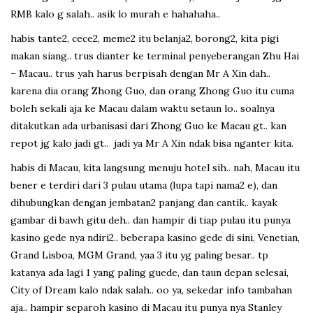
RMB kalo g salah.. asik lo murah e hahahaha..
habis tante2, cece2, meme2 itu belanja2, borong2, kita pigi
makan siang.. trus dianter ke terminal penyeberangan Zhu Hai
– Macau.. trus yah harus berpisah dengan Mr A Xin dah..
karena dia orang Zhong Guo, dan orang Zhong Guo itu cuma
boleh sekali aja ke Macau dalam waktu setaun lo.. soalnya
ditakutkan ada urbanisasi dari Zhong Guo ke Macau gt.. kan
repot jg kalo jadi gt.. jadi ya Mr A Xin ndak bisa nganter kita.
habis di Macau, kita langsung menuju hotel sih.. nah, Macau itu
bener e terdiri dari 3 pulau utama (lupa tapi nama2 e), dan
dihubungkan dengan jembatan2 panjang dan cantik.. kayak
gambar di bawh gitu deh.. dan hampir di tiap pulau itu punya
kasino gede nya ndiri2.. beberapa kasino gede di sini, Venetian,
Grand Lisboa, MGM Grand, yaa 3 itu yg paling besar.. tp
katanya ada lagi 1 yang paling guede, dan taun depan selesai,
City of Dream kalo ndak salah.. oo ya, sekedar info tambahan
aja.. hampir separoh kasino di Macau itu punya nya Stanley