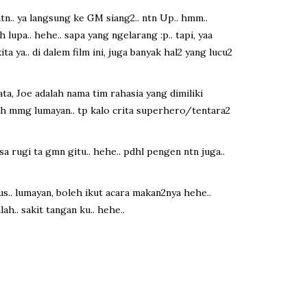
tn.. ya langsung ke GM siang2.. ntn Up.. hmm..
lupa.. hehe.. sapa yang ngelarang :p.. tapi, yaa
a ya.. di dalem film ini, juga banyak hal2 yang lucu2
ata, Joe adalah nama tim rahasia yang dimiliki
. yah mmg lumayan.. tp kalo crita superhero/tentara2
sa rugi ta gmn gitu.. hehe.. pdhl pengen ntn juga..
s.. lumayan, boleh ikut acara makan2nya hehe..
ah.. sakit tangan ku.. hehe..