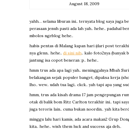
August 18, 2009
yahh… selama liburan ini.. ternyata blog saya juga be
perasaan jenuh pasti ada lah yah.. hehe.. padahal ben
mbolos ngeblog hehe..
habis pentas di Malang kapan hari (dari post terakhir
nya glenn.. hehe..
di sini nih
.. kalo foto2nya (banyak b
jantung isa copot beneran :p.. hehe..
hmm trus ada apa lagi yah.. meninggalnya Mbah Surip.
belakangan sejak populer banget, dipaksa kerja (show) 
lho.. wew.. udah tua lagi.. ckck.. yah tapi apa yang su
hmm, trus ada kisah drama 17 jam pengepungan rum
otak di balik bom Ritz Carlton terakhir ini.. tapi say
juga teroris lain.. cuma bukan noordin.. yah kita be
minggu lalu hari kamis, ada acara makan2 Grup Dong 
kita.. hehe.. wish them luck and success aja deh..