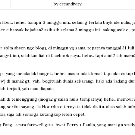
by creandivity
rlibur.. hehe.. hampir 3 minggu nih.. selain g terlalu bnyk ide nulis,
er e banyak kejadian2 asik sih selama 3 minggu ini.. saking asik e.. p
 sblm absen nge blog), di minggu yg sama, tepatnya tanggal 31 Juli – 
anget ini), silahkan liat di facebook saya.. hehe.. tapi amit2 lah mae
. yang mendadak banget.. hehe.. masio ndak kenal, tapi aku cukup ber
di mana2 gt.. yah.. begitulah dunia sekarang.. kalo ada ‘ladang duit’,
dah terjadi, yah mau diapain..
ah di temenggung (moga2 g salah nulis tempatnya) hehe.. memburu
ang seribu sayang.. la Noordin e ternyata tidak disitu. alias salah in
rdoa saja lah semoga ketangkep lebih cepet..
Fang.. acara farewell gitu.. bwat Ferry + Paulin, yang mari gn stud