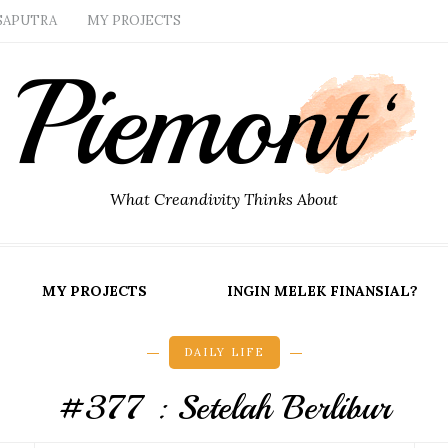
SAPUTRA
MY PROJECTS
What Creandivity Thinks About
MY PROJECTS
INGIN MELEK FINANSIAL?
DAILY LIFE
#377 : Setelah Berlibur