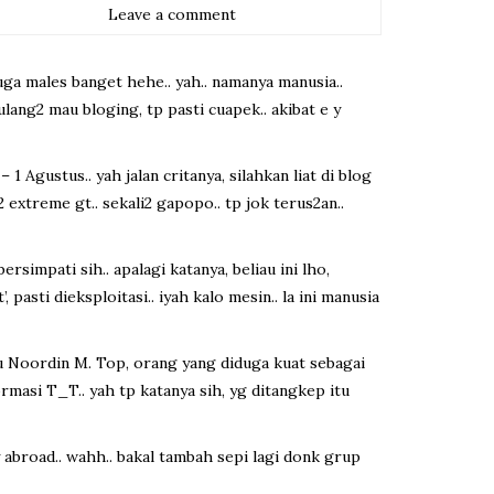
Leave a comment
 juga males banget hehe.. yah.. namanya manusia..
ulang2 mau bloging, tp pasti cuapek.. akibat e y
1 Agustus.. yah jalan critanya, silahkan liat di blog
n2 extreme gt.. sekali2 gapopo.. tp jok terus2an..
simpati sih.. apalagi katanya, beliau ini lho,
 pasti dieksploitasi.. iyah kalo mesin.. la ini manusia
 Noordin M. Top, orang yang diduga kuat sebagai
formasi T_T.. yah tp katanya sih, yg ditangkep itu
y abroad.. wahh.. bakal tambah sepi lagi donk grup