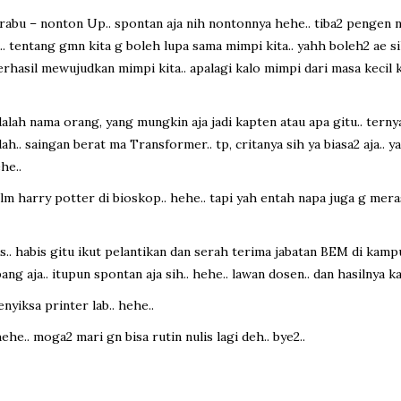
rabu – nonton Up.. spontan aja nih nontonnya hehe.. tiba2 pengen n
. tentang gmn kita g boleh lupa sama mimpi kita.. yahh boleh2 ae sih 
erhasil mewujudkan mimpi kita.. apalagi kalo mimpi dari masa kecil kit
dalah nama orang, yang mungkin aja jadi kapten atau apa gitu.. terny
dah.. saingan berat ma Transformer.. tp, critanya sih ya biasa2 aja.
he..
ilm harry potter di bioskop.. hehe.. tapi yah entah napa juga g mera
.. habis gitu ikut pelantikan dan serah terima jabatan BEM di kampu
ang aja.. itupun spontan aja sih.. hehe.. lawan dosen.. dan hasilnya kal
nyiksa printer lab.. hehe..
ehe.. moga2 mari gn bisa rutin nulis lagi deh.. bye2..