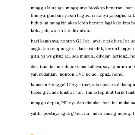
minggu lalu juga, minggunya bioskop beneran.. hari 
filmnya, gambarnya sih bagus.. critanya ya bagus kok.
hidup ini mungkin akan lebih berarti lagi kalo kita b
kok.. jadi, worth lah ditonton..
hari kamisnya, nonton G.I Joe.. awal e tak kira Joe a
angkatan tempur gitu.. dari sisi efek, keren banget 
gitu, ya ws gitu2 ae.. ada musuh.. dikejar.. action2.. he
dan, taun ini, untuk pertama kalinya, saya g nonton f
yah sudahlah.. nonton DVD ne ae.. kpn2.. hehe..
kemarin *tanggal 17 Agustus*, ada upacara di kampus
habis gitu ada lomba 17 an.. tim astep ikut tarik tamb
minggu depan, PSI nya dah dimulai.. hari ini, mulai me
yahh.. postnya agak g teratur.. udah lama g nulis :p h