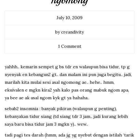
ngomong
July 10, 2009
by creandivity
1 Comment
yahhh.. kemarin sempet g bs tdr en walaupun bisa tidur, tp g
nyenyak en kebangun2 gt.. dan malam ini pun juga begitu.. jadi,
marilah kita mulai sesi asal ngomong ae.. hehe.. hmm,
ekuivalen e mgkn kira2 yah kalo pas orang mabuk ngom apa,
ya bee ae ak asal ngom kyk gt ya hahaha..
sebab2 insomnia : banyak pikiran (walaupun g penting),
kebanyakan tidur siang (td siang tdr 3 jam.. jadi kurang lebih
saya baru bisa tidur jam 3 mgkn y).. wew..
tadi pagi tes darah (hmm, ada jg yg nyebut dengan istilah ‘tarik