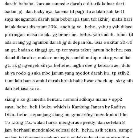
darah’ hahaha.. karena asumsi e darah e ditarik keluar dari
badan :p).. dan lucky nya, karena td pagi itu adalah kali ke 11
saya mengambil darah (slm beberapa taun terakhir), maka hari
ini ak dapet discount 20%.. aneh jg yo.. hehe.. yah tp yah dikasi
potongan, masa nolak.. yg bener ae.. hehe.. yah sudah.. hmm, td
ada orang yg ngambil darah jg di depan ku.. usia e skitar 20-30
an gt.. badan e tinggi gt.. tp ternyata takut jarum hehehe.. pas
diambil darah e, muka e mringis, sambil nutup mata g wani liat
gt.. ak g ngenyek sih ya hehehe.. mgkn dee g kebiasa ae.. dulu
ak ya rodo g suka mbe jarum yang nyedot darah ku.. tp stlh 2
taun lalu harus ambil darah bolak balik bwat check up, skrg sih
dah kebiasa soro..
siang e ke gramedia bentar.. nemeni adiknya mama + spp2
saya.. hehe.. beli 1 buku, which is Kambing Jantan by Raditya
Dika.. hehe.. sepanjang siang ini, gencar2nya mendonlod film
To Liong To.. walau harus menguras speedy.. dan setelah 8
jam, berhasil mendonlod selesai deh.. hehe.. asik tenan.. sampe
malam ini (kemarin malem), saya sudah selesai menonton film