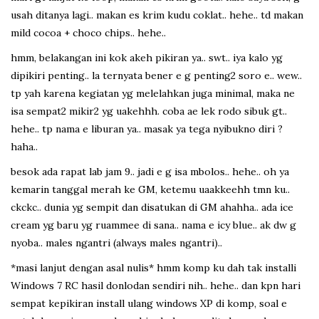
usah ditanya lagi.. makan es krim kudu coklat.. hehe.. td makan
mild cocoa + choco chips.. hehe..
hmm, belakangan ini kok akeh pikiran ya.. swt.. iya kalo yg
dipikiri penting.. la ternyata bener e g penting2 soro e.. wew..
tp yah karena kegiatan yg melelahkan juga minimal, maka ne
isa sempat2 mikir2 yg uakehhh. coba ae lek rodo sibuk gt..
hehe.. tp nama e liburan ya.. masak ya tega nyibukno diri ?
haha..
besok ada rapat lab jam 9.. jadi e g isa mbolos.. hehe.. oh ya
kemarin tanggal merah ke GM, ketemu uaakkeehh tmn ku..
ckckc.. dunia yg sempit dan disatukan di GM ahahha.. ada ice
cream yg baru yg ruammee di sana.. nama e icy blue.. ak dw g
nyoba.. males ngantri (always males ngantri)..
*masi lanjut dengan asal nulis* hmm komp ku dah tak installi
Windows 7 RC hasil donlodan sendiri nih.. hehe.. dan kpn hari
sempat kepikiran install ulang windows XP di komp, soal e