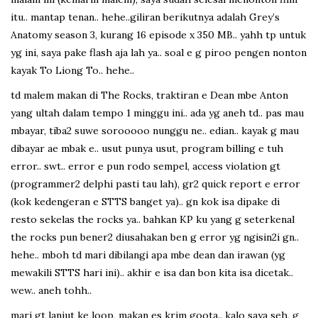
itu.. mantap tenan.. hehe..giliran berikutnya adalah Grey’s
Anatomy season 3, kurang 16 episode x 350 MB.. yahh tp untuk
yg ini, saya pake flash aja lah ya.. soal e g piroo pengen nonton
kayak To Liong To.. hehe..
td malem makan di The Rocks, traktiran e Dean mbe Anton
yang ultah dalam tempo 1 minggu ini.. ada yg aneh td.. pas mau
mbayar, tiba2 suwe sorooooo nunggu ne.. edian.. kayak g mau
dibayar ae mbak e.. usut punya usut, program billing e tuh
error.. swt.. error e pun rodo sempel, access violation gt
(programmer2 delphi pasti tau lah), gr2 quick report e error
(kok kedengeran e STTS banget ya).. gn kok isa dipake di
resto sekelas the rocks ya.. bahkan KP ku yang g seterkenal
the rocks pun bener2 diusahakan ben g error yg ngisin2i gn..
hehe.. mboh td mari dibilangi apa mbe dean dan irawan (yg
mewakili STTS hari ini).. akhir e isa dan bon kita isa dicetak..
wew.. aneh tohh..
mari gt lanjut ke loop, makan es krim goota.. kalo saya seh, g