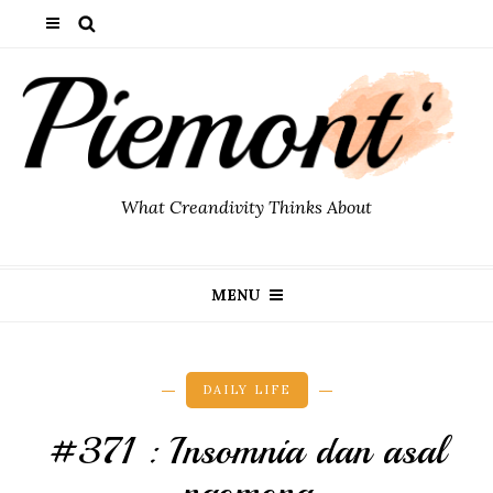
What Creandivity Thinks About
MENU
DAILY LIFE
#371 : Insomnia dan asal