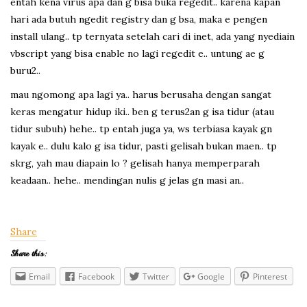
entah kena virus apa dan g bisa buka regedit.. karena kapan
hari ada butuh ngedit registry dan g bsa, maka e pengen
install ulang.. tp ternyata setelah cari di inet, ada yang nyediain
vbscript yang bisa enable no lagi regedit e.. untung ae g
buru2..
mau ngomong apa lagi ya.. harus berusaha dengan sangat
keras mengatur hidup iki.. ben g terus2an g isa tidur (atau
tidur subuh) hehe.. tp entah juga ya, ws terbiasa kayak gn
kayak e.. dulu kalo g isa tidur, pasti gelisah bukan maen.. tp
skrg, yah mau diapain lo ? gelisah hanya memperparah
keadaan.. hehe.. mendingan nulis g jelas gn masi an..
Share
Share this:
Email
Facebook
Twitter
Google
Pinterest