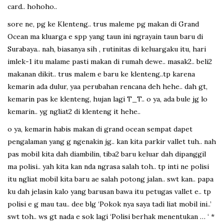
card.. hohoho..
sore ne, pg ke Klenteng.. trus maleme pg makan di Grand
Ocean ma kluarga e spp yang taun ini ngrayain taun baru di
Surabaya.. nah, biasanya sih , rutinitas di keluargaku itu, hari
imlek-1 itu malame pasti makan di rumah dewe.. masak2.. beli2
makanan dikit.. trus malem e baru ke klenteng..tp karena
kemarin ada dulur, yaa perubahan rencana deh hehe.. dah gt,
kemarin pas ke klenteng, hujan lagi T_T.. o ya, ada bule jg lo
kemarin.. yg ngliat2 di klenteng it hehe..
o ya, kemarin habis makan di grand ocean sempat dapet
pengalaman yang g ngenakin jg.. kan kita parkir vallet tuh.. nah
pas mobil kita dah diambilin, tiba2 baru keluar dah dipanggil
ma polisi.. yah kita kan nda ngrasa salah toh.. tp inti ne polisi
itu ngliat mobil kita baru ae salah potong jalan.. swt kan.. papa
ku dah jelasin kalo yang barusan bawa itu petugas vallet e.. tp
polisi e g mau tau.. dee blg ‘Pokok nya saya tadi liat mobil ini..’
swt toh.. ws gt nada e sok lagi ‘Polisi berhak menentukan … ‘ *