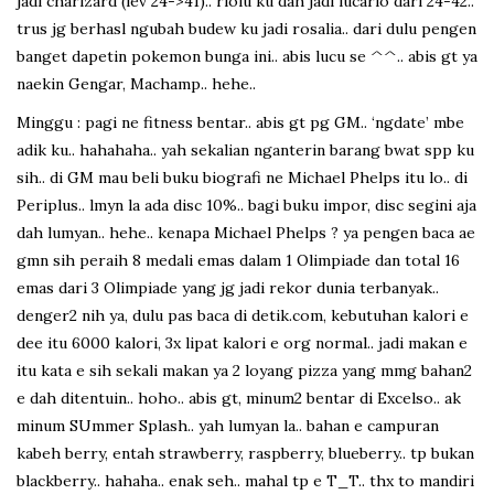
jadi charizard (lev 24->41).. riolu ku dah jadi lucario dari 24-42..
trus jg berhasl ngubah budew ku jadi rosalia.. dari dulu pengen
banget dapetin pokemon bunga ini.. abis lucu se ^^.. abis gt ya
naekin Gengar, Machamp.. hehe..
Minggu : pagi ne fitness bentar.. abis gt pg GM.. ‘ngdate’ mbe
adik ku.. hahahaha.. yah sekalian nganterin barang bwat spp ku
sih.. di GM mau beli buku biografi ne Michael Phelps itu lo.. di
Periplus.. lmyn la ada disc 10%.. bagi buku impor, disc segini aja
dah lumyan.. hehe.. kenapa Michael Phelps ? ya pengen baca ae
gmn sih peraih 8 medali emas dalam 1 Olimpiade dan total 16
emas dari 3 Olimpiade yang jg jadi rekor dunia terbanyak..
denger2 nih ya, dulu pas baca di detik.com, kebutuhan kalori e
dee itu 6000 kalori, 3x lipat kalori e org normal.. jadi makan e
itu kata e sih sekali makan ya 2 loyang pizza yang mmg bahan2
e dah ditentuin.. hoho.. abis gt, minum2 bentar di Excelso.. ak
minum SUmmer Splash.. yah lumyan la.. bahan e campuran
kabeh berry, entah strawberry, raspberry, blueberry.. tp bukan
blackberry.. hahaha.. enak seh.. mahal tp e T_T.. thx to mandiri