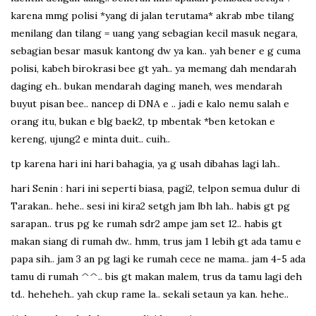
karena mmg polisi *yang di jalan terutama* akrab mbe tilang
menilang dan tilang = uang yang sebagian kecil masuk negara,
sebagian besar masuk kantong dw ya kan.. yah bener e g cuma
polisi, kabeh birokrasi bee gt yah.. ya memang dah mendarah
daging eh.. bukan mendarah daging maneh, wes mendarah
buyut pisan bee.. nancep di DNA e .. jadi e kalo nemu salah e
orang itu, bukan e blg baek2, tp mbentak *ben ketokan e
kereng, ujung2 e minta duit.. cuih..
tp karena hari ini hari bahagia, ya g usah dibahas lagi lah..
hari Senin : hari ini seperti biasa, pagi2, telpon semua dulur di
Tarakan.. hehe.. sesi ini kira2 setgh jam lbh lah.. habis gt pg
sarapan.. trus pg ke rumah sdr2 ampe jam set 12.. habis gt
makan siang di rumah dw.. hmm, trus jam 1 lebih gt ada tamu e
papa sih.. jam 3 an pg lagi ke rumah cece ne mama.. jam 4-5 ada
tamu di rumah ^^.. bis gt makan malem, trus da tamu lagi deh
td.. heheheh.. yah ckup rame la.. sekali setaun ya kan. hehe..