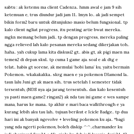
sabtu : ak ketemu ma client Cadenza.. hmm awal e jam 9 sih
ketemuan e, trus diundur jadi jam 11.. lmyn lo.. ak jadi sempet
bikin form2 baru untuk ditunjukno masio belum fungsional.. tp
kalo client ngliat progress, itu penting artie bwat mereka..
mgkn memang belum jadi.. tp dengan progress, mereka paling
ngga relieved lah kalo pesanan mereka sedang dikerjakan toh..
haha.. yah cukup lama kita diskusi2 gt.. abis gt, ak pigi maen ma
temen2 di depan skul.. tp cuma 1 game aja. soal e ak dtg e
telat.. habis gt sorene, ak memulai ‘hobi lama’ ku, yaitu bermain
Pokemon.. wkakakakka.. skrg maen e ya pokemon DIamond la..
taun lalu Juni gt ak maen sih.. trus setelah 1 semester tidak
tersentuh, (NDS nya aja jarang tersentuh.. dan kalo kesentuh
ya pasti maen game2 ringan2) ak nda tau ini game e wes sampe
mana, harus ke mana.. tp akhir e mari baca walkthrough e ya
kurang lebih aku tau lah.. tujuan berikut e Icicle Badge.. tp dua
hari ini ak banyak ngevolve + leveling pokemon ku aja.. *bagi
yang nda ngerti pokemon, boleh diskip ^^..charmander ku