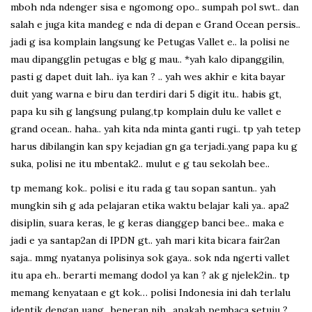
mboh nda ndenger sisa e ngomong opo.. sumpah pol swt.. dan
salah e juga kita mandeg e nda di depan e Grand Ocean persis..
jadi g isa komplain langsung ke Petugas Vallet e.. la polisi ne
mau dipangglin petugas e blg g mau.. *yah kalo dipanggilin,
pasti g dapet duit lah.. iya kan ? .. yah wes akhir e kita bayar
duit yang warna e biru dan terdiri dari 5 digit itu.. habis gt,
papa ku sih g langsung pulang,tp komplain dulu ke vallet e
grand ocean.. haha.. yah kita nda minta ganti rugi.. tp yah tetep
harus dibilangin kan spy kejadian gn ga terjadi..yang papa ku g
suka, polisi ne itu mbentak2.. mulut e g tau sekolah bee..
tp memang kok.. polisi e itu rada g tau sopan santun.. yah
mungkin sih g ada pelajaran etika waktu belajar kali ya.. apa2
disiplin, suara keras, le g keras dianggep banci bee.. maka e
jadi e ya santap2an di IPDN gt.. yah mari kita bicara fair2an
saja.. mmg nyatanya polisinya sok gaya.. sok nda ngerti vallet
itu apa eh.. berarti memang dodol ya kan ? ak g njelek2in.. tp
memang kenyataan e gt kok… polisi Indonesia ini dah terlalu
identik dengan uang.. beneran nih.. apakah pembaca setuju ?