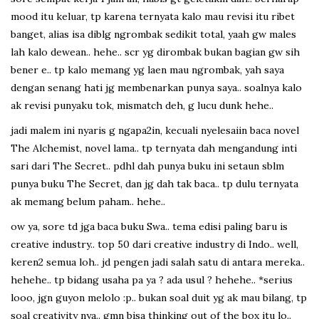
mood itu keluar, tp karena ternyata kalo mau revisi itu ribet
banget, alias isa diblg ngrombak sedikit total, yaah gw males
lah kalo dewean.. hehe.. scr yg dirombak bukan bagian gw sih
bener e.. tp kalo memang yg laen mau ngrombak, yah saya
dengan senang hati jg membenarkan punya saya.. soalnya kalo
ak revisi punyaku tok, mismatch deh, g lucu dunk hehe..
jadi malem ini nyaris g ngapa2in, kecuali nyelesaiin baca novel
The Alchemist, novel lama.. tp ternyata dah mengandung inti
sari dari The Secret.. pdhl dah punya buku ini setaun sblm
punya buku The Secret, dan jg dah tak baca.. tp dulu ternyata
ak memang belum paham.. hehe..
ow ya, sore td jga baca buku Swa.. tema edisi paling baru is
creative industry.. top 50 dari creative industry di Indo.. well,
keren2 semua loh.. jd pengen jadi salah satu di antara mereka..
hehehe.. tp bidang usaha pa ya ? ada usul ? hehehe.. *serius
looo, jgn guyon melolo :p.. bukan soal duit yg ak mau bilang, tp
soal creativity nya.. gmn bisa thinking out of the box itu lo..