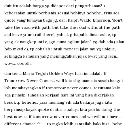
duit itu adalah harga yg didapet dari pengorbanan2 +
keberanian untuk berbisnis sesuai hobinya hehehe.. trus ada
quote yang lumayan bags jg, dari Ralph Waldo Emerson, ‘don’t
take the road with path, but take the road without the path
and leave your trail there’.. yah ak g hapal kalimat asli e, tp
yang ak nangkep inti e, jgn cuma ngikut jalan2 yg dah ada (jalan
hdp mksd e), tp cobalah untuk mencari jalan mu yg unique,
sehingga kamulah yang meninggalkan jejak bwat yang laen..
wow… cooolll..
dan tema Mario Teguh Golden Ways hari ini adalah ‘If
Tomorrow Never Comes’.. well kita sbg manusia susah banget
loh membayangkan if tomorrow never comes, terutama kalo
ada prinsip, tundalah kerjaan hari ini yang bisa dikerjakan
besok :p hehehe.. yaaa memang sih ada baiknya juga kita
berprinsip kayak quote di atas, soalnya kita jadi bs doing the
best now, as if tomorrow never comes and we will not have a
different chance ^^.. tp mgkn lebih santailah kalo bisa.. hehe..