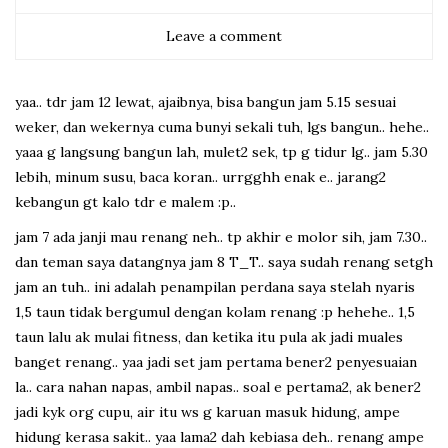
Leave a comment
yaa.. tdr jam 12 lewat, ajaibnya, bisa bangun jam 5.15 sesuai
weker, dan wekernya cuma bunyi sekali tuh, lgs bangun.. hehe..
yaaa g langsung bangun lah, mulet2 sek, tp g tidur lg.. jam 5.30
lebih, minum susu, baca koran.. urrgghh enak e.. jarang2
kebangun gt kalo tdr e malem :p..
jam 7 ada janji mau renang neh.. tp akhir e molor sih, jam 7.30..
dan teman saya datangnya jam 8 T_T.. saya sudah renang setgh
jam an tuh.. ini adalah penampilan perdana saya stelah nyaris
1,5 taun tidak bergumul dengan kolam renang :p hehehe.. 1,5
taun lalu ak mulai fitness, dan ketika itu pula ak jadi muales
banget renang.. yaa jadi set jam pertama bener2 penyesuaian
la.. cara nahan napas, ambil napas.. soal e pertama2, ak bener2
jadi kyk org cupu, air itu ws g karuan masuk hidung, ampe
hidung kerasa sakit.. yaa lama2 dah kebiasa deh.. renang ampe