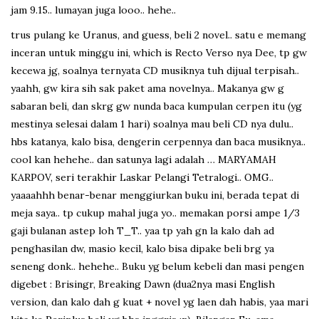
jam 9.15.. lumayan juga looo.. hehe..
trus pulang ke Uranus, and guess, beli 2 novel.. satu e memang
inceran untuk minggu ini, which is Recto Verso nya Dee, tp gw
kecewa jg, soalnya ternyata CD musiknya tuh dijual terpisah..
yaahh, gw kira sih sak paket ama novelnya.. Makanya gw g
sabaran beli, dan skrg gw nunda baca kumpulan cerpen itu (yg
mestinya selesai dalam 1 hari) soalnya mau beli CD nya dulu..
hbs katanya, kalo bisa, dengerin cerpennya dan baca musiknya..
cool kan hehehe.. dan satunya lagi adalah … MARYAMAH
KARPOV, seri terakhir Laskar Pelangi Tetralogi.. OMG..
yaaaahhh benar-benar menggiurkan buku ini, berada tepat di
meja saya.. tp cukup mahal juga yo.. memakan porsi ampe 1/3
gaji bulanan astep loh T_T.. yaa tp yah gn la kalo dah ad
penghasilan dw, masio kecil, kalo bisa dipake beli brg ya
seneng donk.. hehehe.. Buku yg belum kebeli dan masi pengen
digebet : Brisingr, Breaking Dawn (dua2nya masi English
version, dan kalo dah g kuat + novel yg laen dah habis, yaa mari