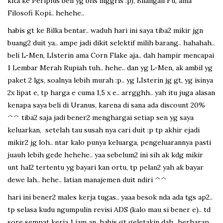
kita ke Periplus beli yg bhs inggris :p), Bilangan Fu, ama
Filosofi Kopi.. hehehe..
habis gt ke Bilka bentar.. waduh hari ini saya tiba2 mikir jgn
buang2 duit ya.. ampe jadi dikit selektif milih barang.. hahahah..
beli L-Men, LIsterin ama Corn Flake aja.. dah hampir mencapai
1 Lembar Merah Rupiah tuh.. hehe.. dan yg L-Men, ak ambil yg
paket 2 lgs, soalnya lebih murah :p.. yg LIsterin jg gt, yg isinya
2x lipat e, tp harga e cuma 1,5 x e.. arrgghh.. yah itu juga alasan
kenapa saya beli di Uranus, karena di sana ada discount 20%
^^ tiba2 saja jadi bener2 menghargai setiap sen yg saya
keluarkan, setelah tau susah nya cari duit :p tp akhir ejadi
mikir2 jg loh.. ntar kalo punya keluarga, pengeluarannya pasti
juauh lebih gede hehehe.. yaa sebelum2 ini sih ak kdg mikir
unt hal2 tertentu yg bayari kan ortu, tp pelan2 yah ak bayar
dewe lah.. hehe.. latian manajemen duit ndiri ^^
hari ini bener2 males kerja tugas.. yaaa besok nda ada tgs ap2..
tp selasa kudu ngumpulin revisi ADS (kalo mau si bener e).. td
sore sempat kerja 1 jam an, habis gt geletakin dah.. berharap