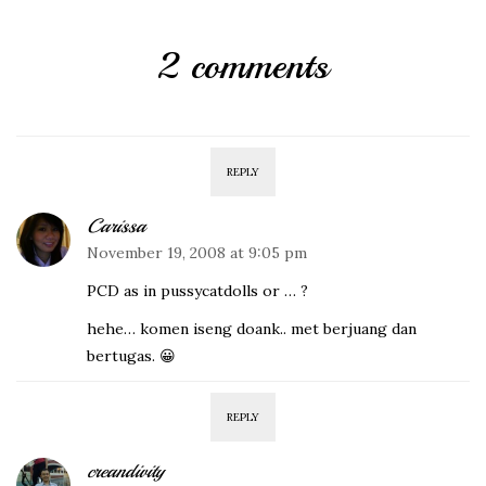
2 comments
REPLY
Carissa
November 19, 2008 at 9:05 pm
PCD as in pussycatdolls or … ?
hehe… komen iseng doank.. met berjuang dan
bertugas. 😀
REPLY
creandivity