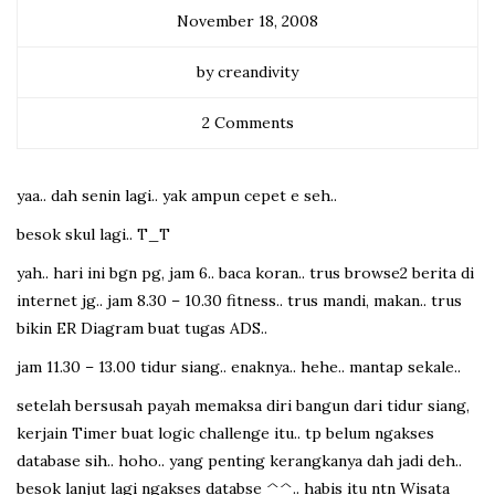
November 18, 2008
by creandivity
2 Comments
yaa.. dah senin lagi.. yak ampun cepet e seh..
besok skul lagi.. T_T
yah.. hari ini bgn pg, jam 6.. baca koran.. trus browse2 berita di
internet jg.. jam 8.30 – 10.30 fitness.. trus mandi, makan.. trus
bikin ER Diagram buat tugas ADS..
jam 11.30 – 13.00 tidur siang.. enaknya.. hehe.. mantap sekale..
setelah bersusah payah memaksa diri bangun dari tidur siang,
kerjain Timer buat logic challenge itu.. tp belum ngakses
database sih.. hoho.. yang penting kerangkanya dah jadi deh..
besok lanjut lagi ngakses databse ^^.. habis itu ntn Wisata