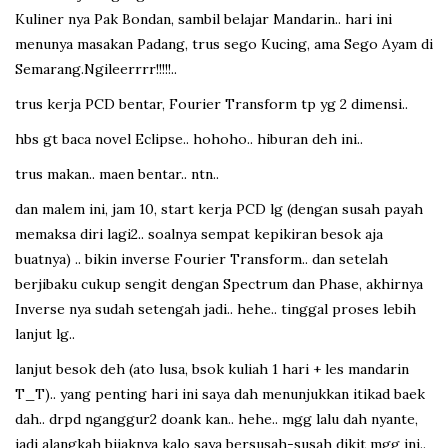
Kuliner nya Pak Bondan, sambil belajar Mandarin.. hari ini
menunya masakan Padang, trus sego Kucing, ama Sego Ayam di
Semarang.Ngileerrrr!!!!!..
trus kerja PCD bentar, Fourier Transform tp yg 2 dimensi..
hbs gt baca novel Eclipse.. hohoho.. hiburan deh ini..
trus makan.. maen bentar.. ntn..
dan malem ini, jam 10, start kerja PCD lg (dengan susah payah
memaksa diri lagi2.. soalnya sempat kepikiran besok aja
buatnya) .. bikin inverse Fourier Transform.. dan setelah
berjibaku cukup sengit dengan Spectrum dan Phase, akhirnya
Inverse nya sudah setengah jadi.. hehe.. tinggal proses lebih
lanjut lg..
lanjut besok deh (ato lusa, bsok kuliah 1 hari + les mandarin
T_T).. yang penting hari ini saya dah menunjukkan itikad baek
dah.. drpd nganggur2 doank kan.. hehe.. mgg lalu dah nyante,
jadi alangkah bijaknya kalo saya bersusah-susah dikit mgg ini..