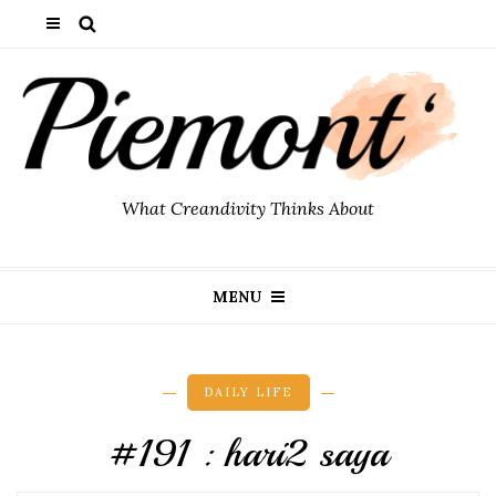
What Creandivity Thinks About
MENU
DAILY LIFE
#191 : hari2 saya