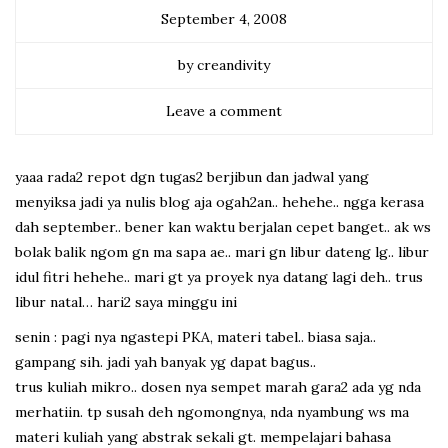
September 4, 2008
by creandivity
Leave a comment
yaaa rada2 repot dgn tugas2 berjibun dan jadwal yang
menyiksa jadi ya nulis blog aja ogah2an.. hehehe.. ngga kerasa
dah september.. bener kan waktu berjalan cepet banget.. ak ws
bolak balik ngom gn ma sapa ae.. mari gn libur dateng lg.. libur
idul fitri hehehe.. mari gt ya proyek nya datang lagi deh.. trus
libur natal… hari2 saya minggu ini
senin : pagi nya ngastepi PKA, materi tabel.. biasa saja..
gampang sih. jadi yah banyak yg dapat bagus..
trus kuliah mikro.. dosen nya sempet marah gara2 ada yg nda
merhatiin. tp susah deh ngomongnya, nda nyambung ws ma
materi kuliah yang abstrak sekali gt. mempelajari bahasa