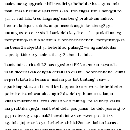
males mengupgrade skill sendiri ya hehehhe baca gt ae nda
mau.. masa harus diajari terus2an.. toh tugas kan 1 minggu to
ya.. ya sud lah.. trus langsung sambung praktikum mikro..
bener2 kelaparan deh.. ampe masuk angin kembung2 gt..
untung astep e ce sisil.. baek deh kayak e ^^ .. praktikum yg
menyenangkan nih seharus e heheheheheheh.. menyenangkan
ini benar2 subjektif ya hehehhe.. pulang2 ws nguantuk dan
cape. tp tidur e y malem ih.. gr2 chat.. haduh2..
kamis ini : cerita di L2 pas ngashori PKA menurut saya nda
usah diceritakan dengan detail lah di sini.. hehehehhehe.. cuma
seperti kata ku kemarin malam pas liat bintang, i saw a
sparkling star.. and it will be happen to me. wos.. hehehhehe..
pokok e isa mbwat ak cengir2 dw deh :p hmm trus lanjut
kuliah multimedia.. trus kuliah web mining.. td ad bbrp kasus
ma praktikan juga.. sial betul deh.. pas jaman ku dulu juarang lo
yg protes2 gt.. tp anak2 bawah ini ws cerewet pol, titik2
ngeluh.. jujur ae lo ya.. hehehe..ak blak2an ae.. kalian harus e