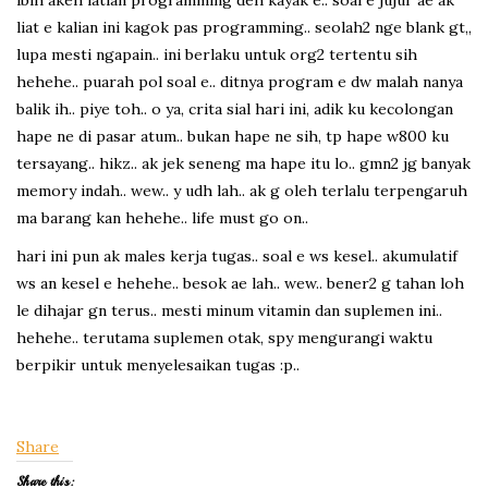
lbih akeh latian programming deh kayak e.. soal e jujur ae ak
liat e kalian ini kagok pas programming.. seolah2 nge blank gt,,
lupa mesti ngapain.. ini berlaku untuk org2 tertentu sih
hehehe.. puarah pol soal e.. ditnya program e dw malah nanya
balik ih.. piye toh.. o ya, crita sial hari ini, adik ku kecolongan
hape ne di pasar atum.. bukan hape ne sih, tp hape w800 ku
tersayang.. hikz.. ak jek seneng ma hape itu lo.. gmn2 jg banyak
memory indah.. wew.. y udh lah.. ak g oleh terlalu terpengaruh
ma barang kan hehehe.. life must go on..
hari ini pun ak males kerja tugas.. soal e ws kesel.. akumulatif
ws an kesel e hehehe.. besok ae lah.. wew.. bener2 g tahan loh
le dihajar gn terus.. mesti minum vitamin dan suplemen ini..
hehehe.. terutama suplemen otak, spy mengurangi waktu
berpikir untuk menyelesaikan tugas :p..
Share
Share this: