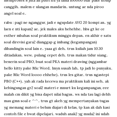
memproses 8 juta an pixel itu ya lama looooo biar pake komp
canggih.. malem e ulangan mandarin.. untung ae nda piroo
angel soal e..
rabu : pagi ne nganggur, jadi e ngupdate AVG 20 kompi an.. yg
laen e nti kapan2 ae.. jek males aku hehehhe.. hbs gt ke ce
esther mbahas soal praktikum minggu depan.. en akhir e satu
soal direvisi gara2 dianggap g imbang (kegampangan)
dibandingin soal lain e.. yaaa gt deh.. trus kuliah jam 10.30
ditiadakan.. wew.. pulang cepet deh.. trus makan tidur siang..
benerin soal PBO, buat soal PKA materi drawing (nggambar
hello kitty pake Mic Word.. lmyn susah lah.. tp jadi lo punyaku..
pake Mic Word loooo ehhehe).. trus les gitar.. trus ngastepi
PBO (C++).. yah ak rada kecewa ma praktikum kali ini seh.. ak
kebingungan gr2 soal2 materi e mnurt ku kegampangan, eee
malah cm dikit yg bisa dapet nilai bagus.. ws nda tau lagi dehh
mau gmn soal e ^^.. trus gt akeh yg mempertanyakan tugas
yg memang materi e belum diajari di kelas, tp kan ak dah kasi
contoh file e bwat dipelajari.. waduh anak2 yg muda2 ini udah