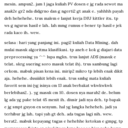
mesin.. ampun2.. jam 1 jaga kuliah PV dosen e jg rada sewot ma
anak2e gr2 nda didgrno dan g ngerti2 gt anak e.. yahhhh payah
deh hehehehe.. trus malem e lanjut kerja DIU kittler itu.. tp
ws g ngurus hasil e lah.. lah mmg rumus e bener tp hasil e jek
rada kaco ih.. wew..
selasa : hari yang panjang ini.. pagi2 kuliah Data Mining.. dah
mulai masuk algoritma klasifikasi.. tp aneh e kok g diajari data
preprocessing ya ^^ lupa mgkn.. trus lanjut ADS (masuk e
telat.. skrg suering soro masuk telat ih).. trus sambung lagi
orkom.. mabuk pisan kena ini.. mirip2 mikro tp lebih enak dikit
aja.. hehehe.. duuiiikit lebih enak.. trus smbg mata kuliah
favorit sem ini (yg isinya cm 13 anak berbakat wkwkwkwk
berlebihan2.. ).. yg masuk cm 10.. dosen nya marah2 de.. belum
lg ada yg pake telat 45 menit ih.. diusir jadi nya deh.. tp bapak
e jg smpt guyon en senyum.. hal yg langka heheheh.. jadi ya
terhibur jg lah.. tapi yah gt deh.. ada tugas lagi nih.. wew..
berat2.. mabuk kepayang tugas e hehehhe ketokan e gmpg, tp