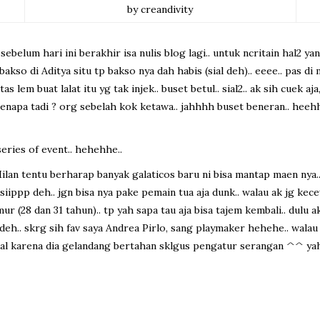
by creandivity
n sebelum hari ini berakhir isa nulis blog lagi.. untuk ncritain hal2
kso di Aditya situ tp bakso nya dah habis (sial deh).. eeee.. pas d
as lem buat lalat itu yg tak injek.. buset betul.. sial2.. ak sih cuek 
kenapa tadi ? org sebelah kok ketawa.. jahhhh buset beneran.. heehhe
series of event.. hehehhe..
Milan tentu berharap banyak galaticos baru ni bisa mantap maen nya.
 siippp deh.. jgn bisa nya pake pemain tua aja dunk.. walau ak jg k
 (28 dan 31 tahun).. tp yah sapa tau aja bisa tajem kembali.. dulu 
l deh.. skrg sih fav saya Andrea Pirlo, sang playmaker hehehe.. wa
tal karena dia gelandang bertahan sklgus pengatur serangan ^^ yah 