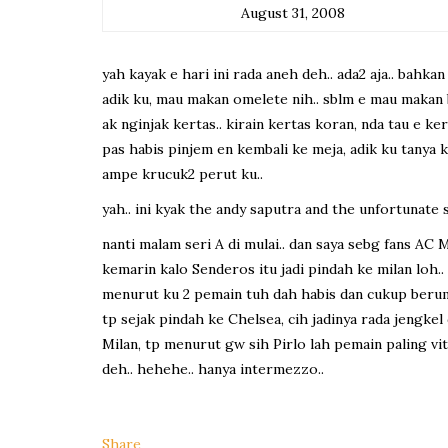
August 31, 2008
yah kayak e hari ini rada aneh deh.. ada2 aja.. bahka
adik ku, mau makan omelete nih.. sblm e mau makan ba
ak nginjak kertas.. kirain kertas koran, nda tau e kert
pas habis pinjem en kembali ke meja, adik ku tanya 
ampe krucuk2 perut ku..
yah.. ini kyak the andy saputra and the unfortunate 
nanti malam seri A di mulai.. dan saya sebg fans AC 
kemarin kalo Senderos itu jadi pindah ke milan loh..
menurut ku 2 pemain tuh dah habis dan cukup berumur
tp sejak pindah ke Chelsea, cih jadinya rada jengke
Milan, tp menurut gw sih Pirlo lah pemain paling vi
deh.. hehehe.. hanya intermezzo..
Share