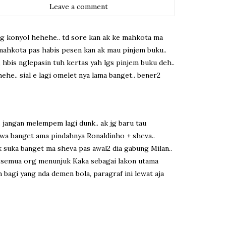
Leave a comment
 yang konyol hehehe.. td sore kan ak ke mahkota ma
i mahkota pas habis pesen kan ak mau pinjem buku..
aja, hbis nglepasin tuh kertas yah lgs pinjem buku deh..
he.. sial e lagi omelet nya lama banget.. bener2
. jangan melempem lagi dunk.. ak jg baru tau
ecewa banget ama pindahnya Ronaldinho + sheva..
ak suka banget ma sheva pas awal2 dia gabung Milan..
lau semua org menunjuk Kaka sebagai lakon utama
bagi yang nda demen bola, paragraf ini lewat aja