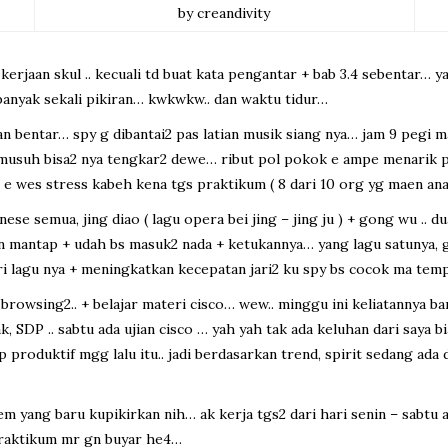
by creandivity
kerjaan skul .. kecuali td buat kata pengantar + bab 3.4 sebentar… y
anyak sekali pikiran… kwkwkw.. dan waktu tidur…
uan bentar… spy g dibantai2 pas latian musik siang nya… jam 9 pegi ma
 musuh bisa2 nya tengkar2 dewe… ribut pol pokok e ampe menarik per
 soal e wes stress kabeh kena tgs praktikum ( 8 dari 10 org yg mae
nese semua, jing diao ( lagu opera bei jing – jing ju ) + gong wu .. 
yn mantap + udah bs masuk2 nada + ketukannya… yang lagu satunya, 
i lagu nya + meningkatkan kecepatan jari2 ku spy bs cocok ma tempo
browsing2.. + belajar materi cisco… wew.. minggu ini keliatannya b
, SDP .. sabtu ada ujian cisco … yah yah tak ada keluhan dari saya 
 produktif mgg lalu itu.. jadi berdasarkan trend, spirit sedang ad
m yang baru kupikirkan nih… ak kerja tgs2 dari hari senin – sabtu a
praktikum mr gn buyar he4…