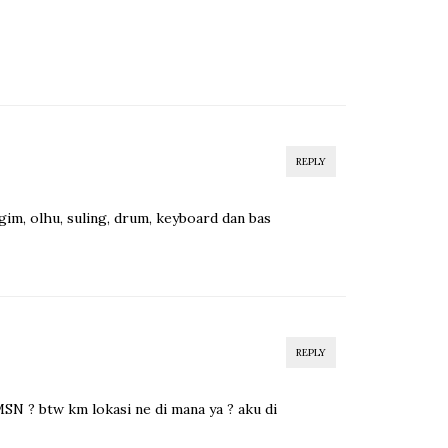
REPLY
gim, olhu, suling, drum, keyboard dan bas
REPLY
SN ? btw km lokasi ne di mana ya ? aku di