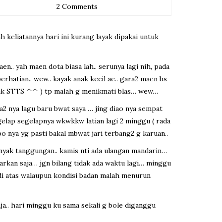
2 Comments
ah keliatannya hari ini kurang layak dipakai untuk
en.. yah maen dota biasa lah.. serunya lagi nih, pada
hatian.. wew.. kayak anak kecil ae.. gara2 maen bs
n anak STTS ^^ ) tp malah g menikmati blas… wew…
dua2 nya lagu baru bwat saya … jing diao nya sempat
gelap segelapnya wkwkkw latian lagi 2 minggu ( rada
 nya yg pasti bakal mbwat jari terbang2 g karuan..
anyak tanggungan.. kamis nti ada ulangan mandarin…
biarkan saja… jgn bilang tidak ada waktu lagi… minggu
a di atas walaupun kondisi badan malah menurun
ja.. hari minggu ku sama sekali g bole diganggu