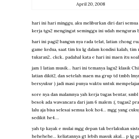
April 20, 2008
hari ini hari minggu, aku meliburkan diri dari semua 
kerja tgs2 mengingat seminggu ini udah menguras b
hari ini pagi2 bangun nya rada telat, latian zhong r
game kedua, saat tim ku lg dalam kondisi kalah, tim
tukaran2.. ckck.. padahal kata e hari ini maen itu
jam 1 latian musik… hari ini temanya lagu2 klasik Chi
latian dikit2, dan setelah maen ma grup td tmbh lm
bersyukur ) jadi masi punya waktu untuk mempelajar
sore nya dan malamnya yah kerja tugas bentar, smbl 
besok ada wawancara dari jam 6 malem :(, tugas2 prak
lalu aja bisa selesai semua kok ho4… mgg yang cukup
sedikit he4….
yah tp kayak e mulai mgg depan tak berlakukan siste
hehehehe… keliatannya gt lebih masuk akal… p lg 