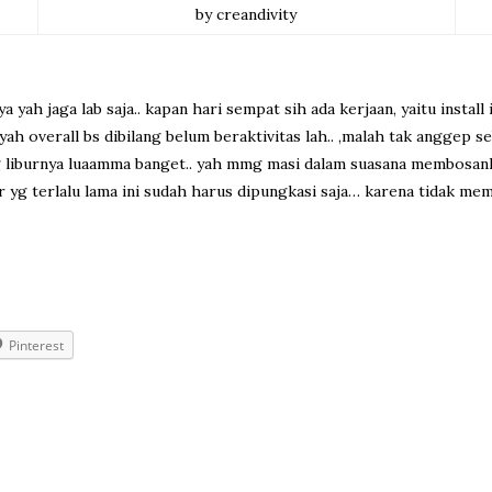
by creandivity
yah jaga lab saja.. kapan hari sempat sih ada kerjaan, yaitu install 
verall bs dibilang belum beraktivitas lah.. ,malah tak anggep se
g liburnya luaamma banget.. yah mmg masi dalam suasana membosa
r yg terlalu lama ini sudah harus dipungkasi saja… karena tidak me
Pinterest