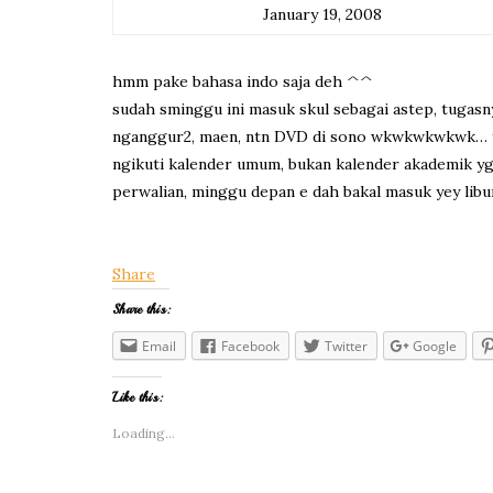
January 19, 2008
hmm pake bahasa indo saja deh ^^
sudah sminggu ini masuk skul sebagai astep, tugasnya 
nganggur2, maen, ntn DVD di sono wkwkwkwkwk… yah o
ngikuti kalender umum, bukan kalender akademik y
perwalian, minggu depan e dah bakal masuk yey libu
Share
Share this:
Email
Facebook
Twitter
Google
Like this:
Loading...