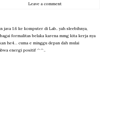
Leave a comment
in java 1.6 ke komputer di Lab.. yah sleebihnya,
bagai formalitas belaka karena mmg kita kerja nya
nkan he4… cuma e minggu depan dah mulai
mbwa energi positif ^^..