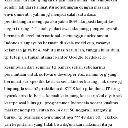
kalo lahir di Indo g mgkn bs jadi juara dunia ‘ yah simpulkan
sendiri lah dari kalimat itu sehubungan dengan masalah
environment… yah ini jg menjadi salah satu dasar
pertimbangan mengapa aku yakin 90% aku pasti lanjut ke
negeri orang ^^ soalnya dari awal aku mmg pengen nya sih
bermain di level international…menunggu environment
Indonesia supaya bs bermain di skala world cup, rasanya
kelamaan jg ya he4.. yah itu masih jauh lah, tunggu lulus dulu,
tp tetep aja tujuan utama : kantor Google terdekat :p
kesimpulan dari seminar td, banyak sekali sebenarnya
permintaan untuk software developer itu.. namun org yang
berminat scr spesifik ke sana semakin berkurang… ak dewe jg
bingung la susah2 praktikum di STTS kalo g ke dunia IT itu g
nyucuk soro lo he4…. kecuali kalo mmg kesasar, skul e yah sak
karepe asal lulus gt…programmer Indonesia secara kualitas
masi menempati urutan no 14 dari 50 negara… sangat2 g
buruk.. tp business environment nya ??? 49 dari 50… ckckck…
yah kepintaran yang tidak bisa digunakan maksimal itu ya