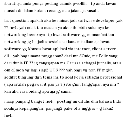
ibaratnya anda punya pedang ciamik pwolllll… tp anda lawan
musuh di dalam kolam renang, mau jalan aja susah..
last question apakah aku berminat jadi software developer yak
?? he4.. yah ndak tau masian ya aku sih lebih suka nya ke
networking benernya.. tp bwat software yg memanfaatkan
networking jg bs jadi spesialisasi kan.. misalkan aja bwat
software yg khusus bwat aplikasi via internet, client server,
dll… yah bagaimana tanggapan2 dari mr SOnic, mr Felix yang
dari dunia IT ?? jg tanggapan ms Carissa sebagai jurnalis, atau
om d3mon yg lagi siap2 UTS ??? yah bagi yg non IT mgkn
sedikit bingung dgn tema ini, tp soal kerja sebagai profesional
( apa istilah pegawai it pas ya ? ) itu gmn tanggapan nya nih ?
kan aku rasa bidang apa aja jg sama…
maap panjang banget he4… posting ini ditulis dlm bahasa Indo
soalnya kepanjangan.. panjang2 pake bhs inggris = g laku2
he4…