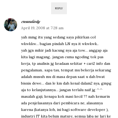
REPLY
creandivity
April 19, 2008 at 7:28 am
yah mmg itu yang sedang saya pikirkan col
wkwkkw… bagian pindah LN nya it wkwkwk..
yah jgn mikir jadi kacung nya aja tow… anggap aja
kita lagi magang.. jangan cuma ngoding tok pas
kerja, tp analisis jg keadaan sekitar + cari2 info dan
pengalaman.. sapa tau, tempat mu bekerja sekarang
adalah musuh mu di masa depan saat u dah bwat
bisnis dewe… dan le km dah kenal dalam2 nya, gmpg
aja to kelanjutannya… jangan terlalu naif jg ^^
masalah gaji, kenapa kok masi kecil ?? nah kemarin
ada penjelasannya dari pembicara ne, alasannya
karena (katanya loh, ini bagi software developer ),
industri IT kita belum mature, semua laba ne lari ke