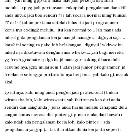
lah… yah mmg gpp toh masa mau jadi pekerja bawahan
melulu… tp yg jadi pertanyaan, cukupkah pengalaman dan skill
anda untuk jadi bos sendiri ??? lah secara normal mmg lulusan
IT di 1-2 tahun pertama setelah lulus itu jadi programmer,
kerja nya coding2 melulu… itu kan normal to… lah mana ada
lulus2 g da pengalaman kerja mau jd manager… diguyui saja …
kata2 ini sering ta pake loh belakangan ‘ diguyui ‘ wkkww ini
mksd nya diketawain dengan sinis wkwkw…. yah bagi mereka
yg fresh graduate tp lgs bs jd manager, tolong dibaca dulu
resume nya, jgn2 mulai sem 1 udah jadi junior programmer, jd
freelance sehingga portofolio nya berjibun.. yah kalo gt masuk
akal…
tp intinya, kalo mmg anda pengen jadi profesional ( bukan
wirausaha loh, kalo wiraswasta yah faktornya kan diri anda
sendiri dan uang anda ), jelas anda harus melalui tahapan2 dulu..
jangan lantas merasa diri pinter gt g mau mulai dari bawah (
kalo ndak ada pengalaman kerja loh, kalo pinter + ada
pengalaman ya gpp )… tak ibaratkan dunia kerja itu seperti