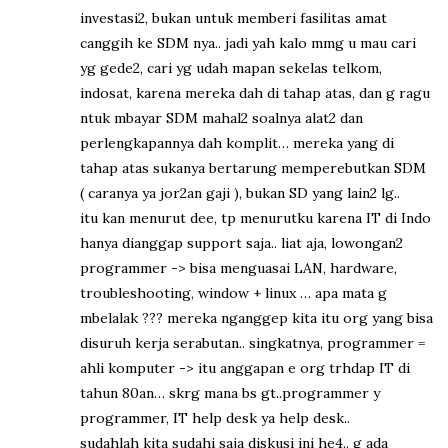
investasi2, bukan untuk memberi fasilitas amat
canggih ke SDM nya.. jadi yah kalo mmg u mau cari
yg gede2, cari yg udah mapan sekelas telkom,
indosat, karena mereka dah di tahap atas, dan g ragu
ntuk mbayar SDM mahal2 soalnya alat2 dan
perlengkapannya dah komplit… mereka yang di
tahap atas sukanya bertarung memperebutkan SDM
( caranya ya jor2an gaji ), bukan SD yang lain2 lg..
itu kan menurut dee, tp menurutku karena IT di Indo
hanya dianggap support saja.. liat aja, lowongan2
programmer -> bisa menguasai LAN, hardware,
troubleshooting, window + linux … apa mata g
mbelalak ??? mereka nganggep kita itu org yang bisa
disuruh kerja serabutan.. singkatnya, programmer =
ahli komputer -> itu anggapan e org trhdap IT di
tahun 80an… skrg mana bs gt..programmer y
programmer, IT help desk ya help desk..
sudahlah kita sudahi saja diskusi ini he4.. g ada