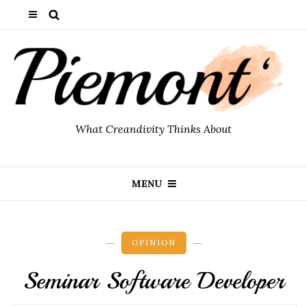
What Creandivity Thinks About
MENU
OPINION
Seminar Software Developer