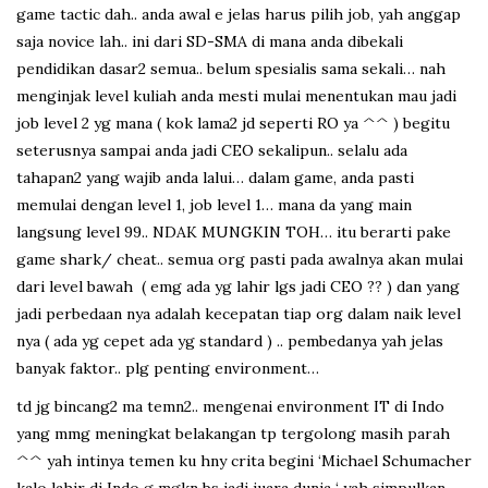
game tactic dah.. anda awal e jelas harus pilih job, yah anggap
saja novice lah.. ini dari SD-SMA di mana anda dibekali
pendidikan dasar2 semua.. belum spesialis sama sekali… nah
menginjak level kuliah anda mesti mulai menentukan mau jadi
job level 2 yg mana ( kok lama2 jd seperti RO ya ^^ ) begitu
seterusnya sampai anda jadi CEO sekalipun.. selalu ada
tahapan2 yang wajib anda lalui… dalam game, anda pasti
memulai dengan level 1, job level 1… mana da yang main
langsung level 99.. NDAK MUNGKIN TOH… itu berarti pake
game shark/ cheat.. semua org pasti pada awalnya akan mulai
dari level bawah ( emg ada yg lahir lgs jadi CEO ?? ) dan yang
jadi perbedaan nya adalah kecepatan tiap org dalam naik level
nya ( ada yg cepet ada yg standard ) .. pembedanya yah jelas
banyak faktor.. plg penting environment…
td jg bincang2 ma temn2.. mengenai environment IT di Indo
yang mmg meningkat belakangan tp tergolong masih parah
^^ yah intinya temen ku hny crita begini ‘Michael Schumacher