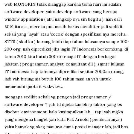
web MUNGKIN tidak dianggap karena tema hari ini adalah
software developer, yaitu develop software yang berupa
window application ( aku nangkep nya sih begitu ). nah dari
50% itu aja , mereka pun masih harus memfilter jadi sedikit
sekali yang ‘layak’ atau ‘cocok’ dengan spesifikasi nya mereka…
STTS ( skul ku ) kurang lebih tiap tahun lulusannya sampe 100-
200 org, nah diprediksi jika ingin IT Indonesia berkembang, di
tahun 2010 kita butuh 300rb tenaga IT dengan berbagai
jabatan ( programmer, analyst, consultant dll ), smntr lulusan
IT Indonesia tiap tahunnya diprediksi sekitar 2000an orang,
jadi yah hitung aja butuh 100 tahun masi an yah untuk
memenuhi quota it wkkwkw…
mengapa sedikit sekali yg pengen jadi programmer /
software developer ? yah td dijelaskan bbrp faktor yang bs
disebut ‘environment’ kalo kusimpulkan lah… tapi yah mgkn
yang mengena banget yah kata Pak Arnold ( pembicaranya )
yaitu banyak yg skrg mau nya cuma posisi manajer lah, jadi bos