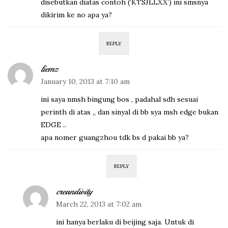
disebutkan diatas contoh (‘KTSJLLXX’) ini smsnya
dikirim ke no apa ya?
REPLY
liemz
January 10, 2013 at 7:10 am
ini saya nmsh bingung bos , padahal sdh sesuai
perinth di atas ,, dan sinyal di bb sya msh edge bukan
EDGE ..
apa nomer guangzhou tdk bs d pakai bb ya?
REPLY
creandivity
March 22, 2013 at 7:02 am
ini hanya berlaku di beijing saja. Untuk di