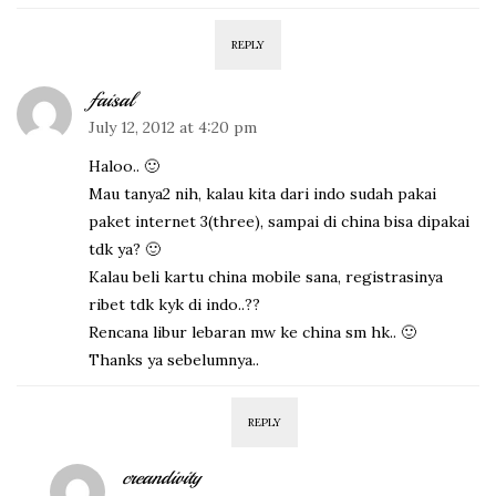
REPLY
faisal
July 12, 2012 at 4:20 pm
Haloo.. 🙂
Mau tanya2 nih, kalau kita dari indo sudah pakai
paket internet 3(three), sampai di china bisa dipakai
tdk ya? 🙂
Kalau beli kartu china mobile sana, registrasinya
ribet tdk kyk di indo..??
Rencana libur lebaran mw ke china sm hk.. 🙂
Thanks ya sebelumnya..
REPLY
creandivity