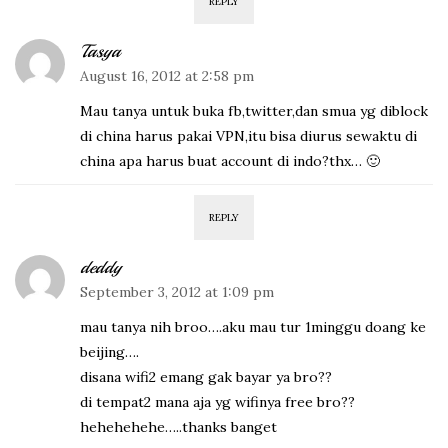
REPLY
Tasya
August 16, 2012 at 2:58 pm
Mau tanya untuk buka fb,twitter,dan smua yg diblock
di china harus pakai VPN,itu bisa diurus sewaktu di
china apa harus buat account di indo?thx… 🙂
REPLY
deddy
September 3, 2012 at 1:09 pm
mau tanya nih broo….aku mau tur 1minggu doang ke
beijing….
disana wifi2 emang gak bayar ya bro??
di tempat2 mana aja yg wifinya free bro??
hehehehehe…..thanks banget