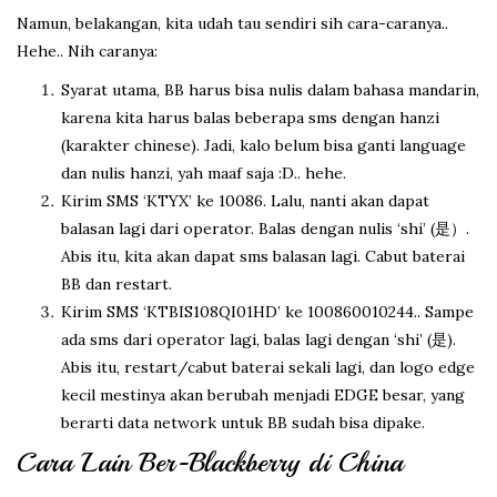
Namun, belakangan, kita udah tau sendiri sih cara-caranya..
Hehe.. Nih caranya:
Syarat utama, BB harus bisa nulis dalam bahasa mandarin,
karena kita harus balas beberapa sms dengan hanzi
(karakter chinese). Jadi, kalo belum bisa ganti language
dan nulis hanzi, yah maaf saja :D.. hehe.
Kirim SMS ‘KTYX’ ke 10086. Lalu, nanti akan dapat
balasan lagi dari operator. Balas dengan nulis ‘shi’ (是）.
Abis itu, kita akan dapat sms balasan lagi. Cabut baterai
BB dan restart.
Kirim SMS ‘KTBIS108QI01HD’ ke 100860010244.. Sampe
ada sms dari operator lagi, balas lagi dengan ‘shi’ (是).
Abis itu, restart/cabut baterai sekali lagi, dan logo edge
kecil mestinya akan berubah menjadi EDGE besar, yang
berarti data network untuk BB sudah bisa dipake.
Cara Lain Ber-Blackberry di China