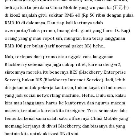
beli aja kartu perdana China Mobile yang wu yuan ka (五元卡）
di kios2 majalah gitu, sekitar RMB 40 (Rp 56 ribu( dengan pulsa
RMB 10 di dalemnya. Dan tiap kali kartunya udah
overquota/habis promo, buang deh, ganti yang baru :D.. Bagi
orang yang g mau repot sih, mungkin bisa tetap langganan
RMB 108 per bulan (tarif normal paket BB) hehe..
Nah, terlepas dari promo atau nggak, cara langganan
Blackberry sebenarnya juga cukup ribet, karena denger2,
sistemnya mereka itu benernya BES (Blackberry Enterprise
Server), bukan BIS (Blackberry Internet Service). Jadi, lebih
ditujukan untuk pekerja kantoran, bukan kayak di Indonesia
yang jadi social networking machine.. Hehe.. Dulu sih, kalau
kita mau langganan, harus ke kantornya dan ngurus macem-
macem, terutama karena kita foreigner. Trus, semester lalu,
temenku kenal sama salah satu officernya China Mobile yang
memang kerjanya di divisi Blackberry, dan biasanya dia yang
bantuin kita untuk aktivasi BB di sini.