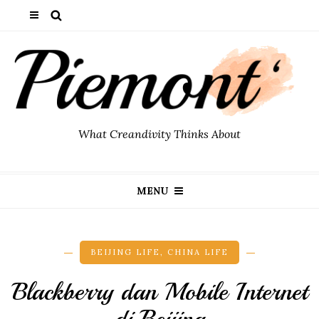
What Creandivity Thinks About
MENU
BEIJING LIFE
,
CHINA LIFE
Blackberry dan Mobile Internet