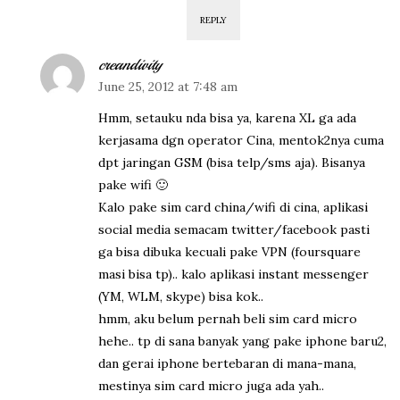
REPLY
creandivity
June 25, 2012 at 7:48 am
Hmm, setauku nda bisa ya, karena XL ga ada
kerjasama dgn operator Cina, mentok2nya cuma
dpt jaringan GSM (bisa telp/sms aja). Bisanya
pake wifi 🙂
Kalo pake sim card china/wifi di cina, aplikasi
social media semacam twitter/facebook pasti
ga bisa dibuka kecuali pake VPN (foursquare
masi bisa tp).. kalo aplikasi instant messenger
(YM, WLM, skype) bisa kok..
hmm, aku belum pernah beli sim card micro
hehe.. tp di sana banyak yang pake iphone baru2,
dan gerai iphone bertebaran di mana-mana,
mestinya sim card micro juga ada yah..