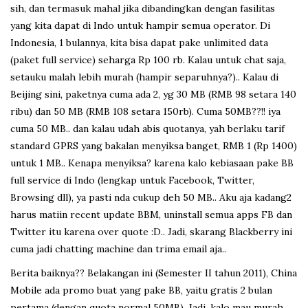
sih, dan termasuk mahal jika dibandingkan dengan fasilitas
yang kita dapat di Indo untuk hampir semua operator. Di
Indonesia, 1 bulannya, kita bisa dapat pake unlimited data
(paket full service) seharga Rp 100 rb. Kalau untuk chat saja,
setauku malah lebih murah (hampir separuhnya?).. Kalau di
Beijing sini, paketnya cuma ada 2, yg 30 MB (RMB 98 setara 140
ribu) dan 50 MB (RMB 108 setara 150rb). Cuma 50MB??!! iya
cuma 50 MB.. dan kalau udah abis quotanya, yah berlaku tarif
standard GPRS yang bakalan menyiksa banget, RMB 1 (Rp 1400)
untuk 1 MB.. Kenapa menyiksa? karena kalo kebiasaan pake BB
full service di Indo (lengkap untuk Facebook, Twitter,
Browsing dll), ya pasti nda cukup deh 50 MB.. Aku aja kadang2
harus matiin recent update BBM, uninstall semua apps FB dan
Twitter itu karena over quote :D.. Jadi, skarang Blackberry ini
cuma jadi chatting machine dan trima email aja..
Berita baiknya?? Belakangan ini (Semester II tahun 2011), China
Mobile ada promo buat yang pake BB, yaitu gratis 2 bulan
pertama (dengan quota normal 50MB). Jadi, kalo mau murah,