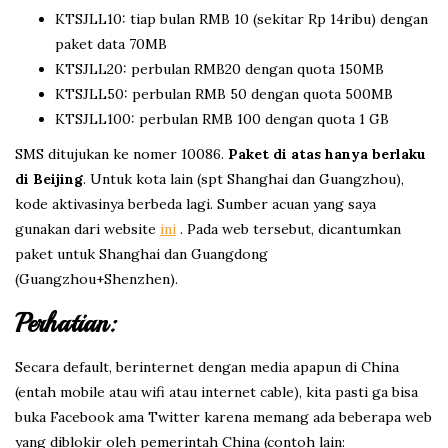
KTSJLL10: tiap bulan RMB 10 (sekitar Rp 14ribu) dengan
paket data 70MB
KTSJLL20: perbulan RMB20 dengan quota 150MB
KTSJLL50: perbulan RMB 50 dengan quota 500MB
KTSJLL100: perbulan RMB 100 dengan quota 1 GB
SMS ditujukan ke nomer 10086.
Paket di atas hanya berlaku
di Beijing
. Untuk kota lain (spt Shanghai dan Guangzhou),
kode aktivasinya berbeda lagi. Sumber acuan yang saya
gunakan dari website
ini
. Pada web tersebut, dicantumkan
paket untuk Shanghai dan Guangdong
(Guangzhou+Shenzhen).
Perhatian:
Secara default, berinternet dengan media apapun di China
(entah mobile atau wifi atau internet cable), kita pasti ga bisa
buka Facebook ama Twitter karena memang ada beberapa web
yang diblokir oleh pemerintah China (contoh lain: