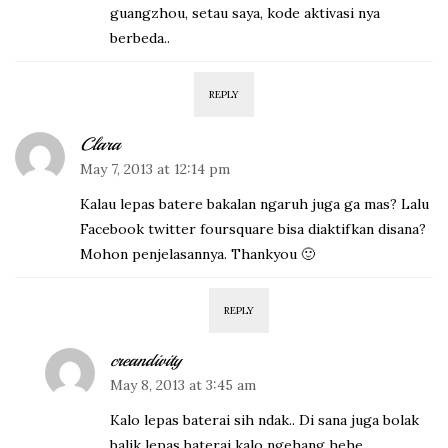
guangzhou, setau saya, kode aktivasi nya
berbeda..
REPLY
Clara
May 7, 2013 at 12:14 pm
Kalau lepas batere bakalan ngaruh juga ga mas? Lalu
Facebook twitter foursquare bisa diaktifkan disana?
Mohon penjelasannya. Thankyou 🙂
REPLY
creandivity
May 8, 2013 at 3:45 am
Kalo lepas baterai sih ndak.. Di sana juga bolak
balik lepas baterai kalo ngehang hehe.