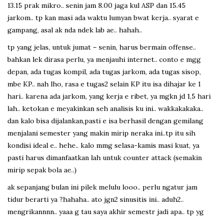
13.15 prak mikro.. senin jam 8.00 jaga kul ASP dan 15.45
jarkom.. tp kan masi ada waktu lumyan bwat kerja.. syarat e
gampang, asal ak nda ndek lab ae.. hahah..
tp yang jelas, untuk jumat – senin, harus bermain offense..
bahkan lek dirasa perlu, ya menjauhi internet.. conto e mgg
depan, ada tugas kompil, ada tugas jarkom, ada tugas sisop,
mbe KP.. nah lho, rasa e tugas2 selain KP itu isa dihajar ke 1
hari.. karena ada jarkom, yang kerja e ribet, ya mgkn jd 1,5 hari
lah.. ketokan e meyakinkan seh analisis ku ini.. wakkakakaka..
dan kalo bisa dijalankan,pasti e isa berhasil dengan gemilang
menjalani semester yang makin mirip neraka ini..tp itu sih
kondisi ideal e.. hehe.. kalo mmg selasa-kamis masi kuat, ya
pasti harus dimanfaatkan lah untuk counter attack (semakin
mirip sepak bola ae..)
ak sepanjang bulan ini pilek melulu looo.. perlu ngatur jam
tidur berarti ya ?hahaha.. ato jgn2 sinusitis ini.. aduh2..
mengrikannnn.. yaaa g tau saya akhir semestr jadi apa.. tp yg