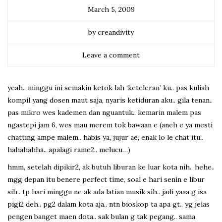
March 5, 2009
by creandivity
Leave a comment
yeah.. minggu ini semakin ketok lah ‘keteleran’ ku.. pas kuliah
kompil yang dosen maut saja, nyaris ketiduran aku.. gila tenan..
pas mikro wes kademen dan nguantuk.. kemarin malem pas
ngastepi jam 6, wes mau merem tok bawaan e (aneh e ya mesti
chatting ampe malem.. habis ya, jujur ae, enak lo le chat itu..
hahahahha.. apalagi rame2.. melucu…)
hmm, setelah dipikir2, ak butuh liburan ke luar kota nih.. hehe..
mgg depan itu benere perfect time, soal e hari senin e libur
sih.. tp hari minggu ne ak ada latian musik sih.. jadi yaaa g isa
pigi2 deh.. pg2 dalam kota aja.. ntn bioskop ta apa gt.. yg jelas
pengen banget maen dota.. sak bulan g tak pegang.. sama