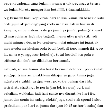
seperti cadenza yang bulan ni nyaris g tak pegang.. g terasa
ws bulan Maret.. mengerikan betullllll. tidaaaaakkkkk..
o y, kemarin baru kepikiran, hari selasa-kamis itu bener e kalo
bole jujur ak jadi org yang rodo useless.. lah seharian di
kampus, ampe malem.. kalo ga jam 6 ya jam 8.. pulang2 kuesel..
gt masi dihajar lagi mbe tugas2.. menurutku g efektif.. jadi
mulai minggu depan (ya tentunya mulai minggu ini juga), ak
mau nyoba melakukan pola total football (opo maneh iki.. gpp
la.. nama e ya nggacor hehehe).. total football itu pola e
offense dan defense dilakukan bersama2..
nah jadi, selasa-kamis aku bakal bermain defence.. yooo kuliah
yo gpp.. trima ae.. praktikum dihajar yo gpp.. trima juga..
ngastepi ? yahhh ya gpp wes.. pokok e pulang dari lab,
istirahat.. chatting.. le perlu (dan lek isa pun) pg k mal
sekalian.. wakkaka.. jadi hari sante nya diganti ke hari itu..
jumat dan senin ini rada g efektif juga, soal e ak spend 2 slot
praktikum per hari e.. jumat dari jam 10.45 (ashor basdat) dan