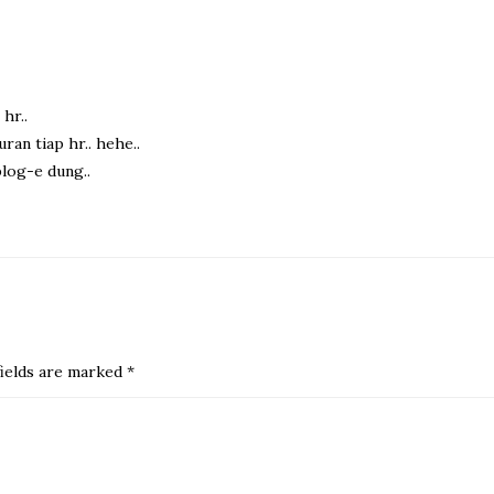
hr..
uran tiap hr.. hehe..
blog-e dung..
ields are marked
*