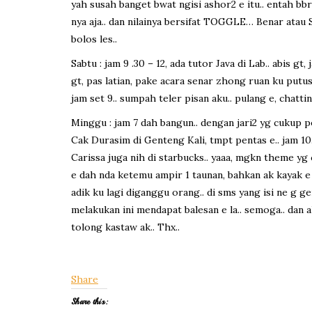
yah susah banget bwat ngisi ashor2 e itu.. entah bb
nya aja.. dan nilainya bersifat TOGGLE… Benar atau Sa
bolos les..
Sabtu : jam 9 .30 – 12, ada tutor Java di Lab.. abis g
gt, pas latian, pake acara senar zhong ruan ku putu
jam set 9.. sumpah teler pisan aku.. pulang e, chatti
Minggu : jam 7 dah bangun.. dengan jari2 yg cukup pe
Cak Durasim di Genteng Kali, tmpt pentas e.. jam 10.3
Carissa juga nih di starbucks.. yaaa, mgkn theme yg
e dah nda ketemu ampir 1 taunan, bahkan ak kayak e 
adik ku lagi diganggu orang.. di sms yang isi ne g g
melakukan ini mendapat balesan e la.. semoga.. dan a
tolong kastaw ak.. Thx..
Share
Share this: