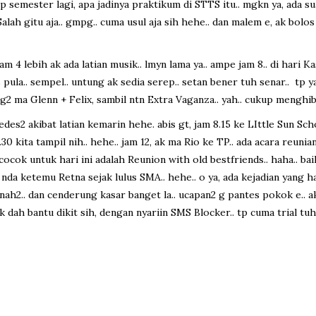
rp semester lagi, apa jadinya praktikum di STTS itu.. mgkn ya, ada 
lah gitu aja.. gmpg.. cuma usul aja sih hehe.. dan malem e, ak bolos 
t, jam 4 lebih ak ada latian musik.. lmyn lama ya.. ampe jam 8.. di hari
s pula.. sempel.. untung ak sedia serep.. setan bener tuh senar.. tp
ng2 ma Glenn + Felix, sambil ntn Extra Vaganza.. yah.. cukup menghib
des2 akibat latian kemarin hehe. abis gt, jam 8.15 ke LIttle Sun Sc
0 kita tampil nih.. hehe.. jam 12, ak ma Rio ke TP.. ada acara reuni
 cocok untuk hari ini adalah Reunion with old bestfriends.. haha.. b
nda ketemu Retna sejak lulus SMA.. hehe.. o ya, ada kejadian yang 
enah2.. dan cenderung kasar banget la.. ucapan2 g pantes pokok e.. 
k dah bantu dikit sih, dengan nyariin SMS Blocker.. tp cuma trial tu