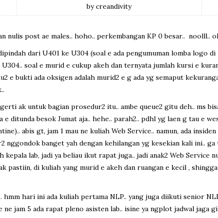
by creandivity
kan nulis post ae males.. hoho.. perkembangan KP 0 besar.. noolll.. 
 yg dipindah dari U401 ke U304 (soal e ada pengumuman lomba logo di
 U304.. soal e murid e cukup akeh dan ternyata jumlah kursi e kurang
u2 e bukti ada oksigen adalah murid2 e g ada yg semaput kekurangan ok
..
engerti ak untuk bagian prosedur2 itu.. ambe queue2 gitu deh.. ms bisa
 e ditunda besok Jumat aja.. hehe.. parah2.. pdhl yg laen g tau e we
ne).. abis gt, jam 1 mau ne kuliah Web Service.. namun, ada insiden 
2 nggondok banget yah dengan kehilangan yg kesekian kali ini.. ga t
 kepala lab, jadi ya beliau ikut rapat juga.. jadi anak2 Web Service
tak pastiin, di kuliah yang murid e akeh dan ruangan e kecil , shingg
.. hmm hari ini ada kuliah pertama NLP.. yang juga diikuti senior NL
e ne jam 5 ada rapat pleno asisten lab.. isine ya ngplot jadwal jaga