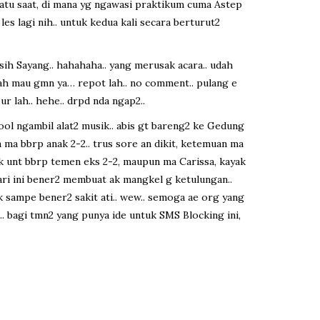
suatu saat, di mana yg ngawasi praktikum cuma Astep
les lagi nih.. untuk kedua kali secara berturut2
 Kasih Sayang.. hahahaha.. yang merusak acara.. udah
 yah mau gmn ya… repot lah.. no comment.. pulang e
ur lah.. hehe.. drpd nda ngap2..
hool ngambil alat2 musik.. abis gt bareng2 ke Gedung
an ma bbrp anak 2-2.. trus sore an dikit, ketemuan ma
aik unt bbrp temen eks 2-2, maupun ma Carissa, kayak
hari ini bener2 membuat ak mangkel g ketulungan..
ak sampe bener2 sakit ati.. wew.. semoga ae org yang
h.. bagi tmn2 yang punya ide untuk SMS Blocking ini,