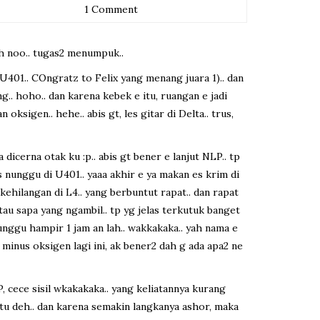
1 Comment
oh noo.. tugas2 menumpuk..
 U401.. COngratz to Felix yang menang juara 1).. dan
.. hoho.. dan karena kebek e itu, ruangan e jadi
sigen.. hehe.. abis gt, les gitar di Delta.. trus,
 dicerna otak ku :p.. abis gt bener e lanjut NLP.. tp
s nunggu di U401.. yaaa akhir e ya makan es krim di
kehilangan di L4.. yang berbuntut rapat.. dan rapat
au sapa yang ngambil.. tp yg jelas terkutuk banget
 nunggu hampir 1 jam an lah.. wakkakaka.. yah nama e
a minus oksigen lagi ini, ak bener2 dah g ada apa2 ne
P, cece sisil wkakakaka.. yang keliatannya kurang
 gitu deh.. dan karena semakin langkanya ashor, maka