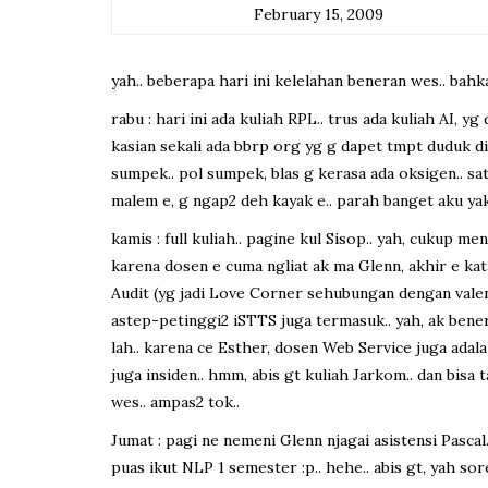
February 15, 2009
yah.. beberapa hari ini kelelahan beneran wes.. bah
rabu : hari ini ada kuliah RPL.. trus ada kuliah AI,
kasian sekali ada bbrp org yg g dapet tmpt duduk di
sumpek.. pol sumpek, blas g kerasa ada oksigen.. sat
malem e, g ngap2 deh kayak e.. parah banget aku yak
kamis : full kuliah.. pagine kul Sisop.. yah, cukup m
karena dosen e cuma ngliat ak ma Glenn, akhir e kata
Audit (yg jadi Love Corner sehubungan dengan valenti
astep-petinggi2 iSTTS juga termasuk.. yah, ak bener
lah.. karena ce Esther, dosen Web Service juga adalah
juga insiden.. hmm, abis gt kuliah Jarkom.. dan bisa 
wes.. ampas2 tok..
Jumat : pagi ne nemeni Glenn njagai asistensi Pascal
puas ikut NLP 1 semester :p.. hehe.. abis gt, yah sor