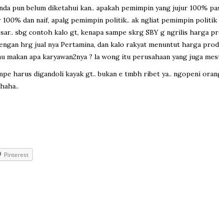
 nda pun belum diketahui kan.. apakah pemimpin yang jujur 100% pa
r 100% dan naif, apalg pemimpin politik.. ak ngliat pemimpin politi
sar.. sbg contoh kalo gt, kenapa sampe skrg SBY g ngrilis harga pr
dengan hrg jual nya Pertamina, dan kalo rakyat menuntut harga pro
u makan apa karyawan2nya ? la wong itu perusahaan yang juga mesti
ampe harus digandoli kayak gt.. bukan e tmbh ribet ya.. ngopeni ora
haha..
Pinterest