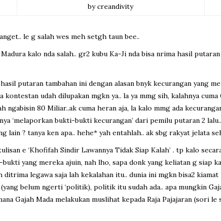
by creandivity
banget.. le g salah wes meh setgh taun bee..
di Madura kalo nda salah.. gr2 kubu Ka-Ji nda bisa nrima hasil puta
 hasil putaran tambahan ini dengan alasan bnyk kecurangan yang me
 kontestan udah dilupakan mgkn ya.. la ya mmg sih, kalahnya cuma 0,2
h ngabisin 80 Miliar..ak cuma heran aja, la kalo mmg ada kecurangan
anya ‘melaporkan bukti-bukti kecurangan’ dari pemilu putaran 2 lalu.
ng lain ? tanya ken apa.. hehe* yah entahlah.. ak sbg rakyat jelata 
ulisan e ‘Khofifah Sindir Lawannya Tidak Siap Kalah’ . tp kalo secar
bukti yang mereka ajuin, nah lho, sapa donk yang keliatan g siap ka
 ditrima legawa saja lah kekalahan itu.. dunia ini mgkn bisa2 kiamat 
it (yang belum ngerti ‘politik), politik itu sudah ada.. apa mungki
 mana Gajah Mada melakukan muslihat kepada Raja Pajajaran (sori le s