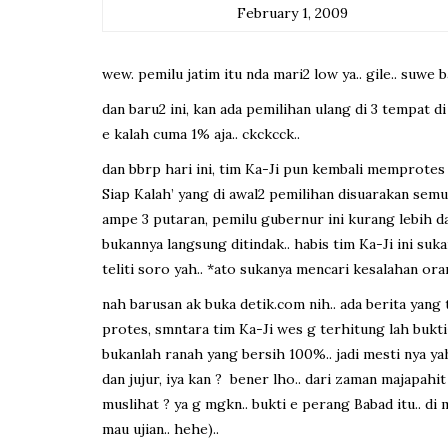
February 1, 2009
wew. pemilu jatim itu nda mari2 low ya.. gile.. suwe 
dan baru2 ini, kan ada pemilihan ulang di 3 tempat 
e kalah cuma 1% aja.. ckckcck..
dan bbrp hari ini, tim Ka-Ji pun kembali memprotes
Siap Kalah’ yang di awal2 pemilihan disuarakan semua
ampe 3 putaran, pemilu gubernur ini kurang lebih da
bukannya langsung ditindak.. habis tim Ka-Ji ini suk
teliti soro yah.. *ato sukanya mencari kesalahan ora
nah barusan ak buka detik.com nih.. ada berita yang t
protes, smntara tim Ka-Ji wes g terhitung lah bukti-
bukanlah ranah yang bersih 100%.. jadi mesti nya yah
dan jujur, iya kan ? bener lho.. dari zaman majapah
muslihat ? ya g mgkn.. bukti e perang Babad itu.. di
mau ujian.. hehe)..