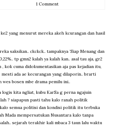
1 Comment
ran ke2 yang menurut mereka akeh kcurangan dan hasil
reka saksikan.. ckckck.. tampaknya ‘Siap Menang dan
2%.. tp gmn2 kalah ya kalah kan.. asal tau aja, gr2
 , kok cuma didokumentasikan aja pas kejadian itu,
. mesti ada ae kecurangan yang dilaporin.. brarti
seh wes bosen mbe drama pemilu ini..
a logis kita ngliat, kubu KarSa g perna ngajuin
lah ? siapapun pasti tahu kalo ranah politik
kalo semua politisi dan kondisi politik itu terbuka
n Gajah Mada mempersatukan Nusantara kalo tanpa
alah.. sejarah terakhir kali mbaca 3 taun lalu waktu