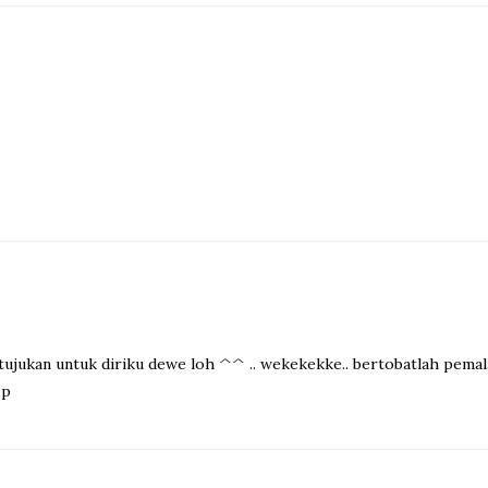
tujukan untuk diriku dewe loh ^^ .. wekekekke.. bertobatlah pemalas2 s
:p