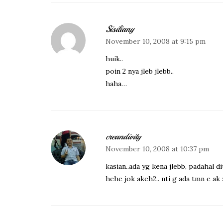
Sisiliany
November 10, 2008 at 9:15 pm
huik..
poin 2 nya jleb jlebb..
haha…
creandivity
November 10, 2008 at 10:37 pm
kasian..ada yg kena jlebb, padahal di
hehe jok akeh2.. nti g ada tmn e ak 