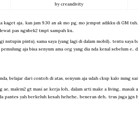
by creandivity
rada kaget aja.. kan jam 9.30 an ak mo pg, mo jemput adikku di GM tuh
 lewat pas ngubek2 tmpt sampah ku..
gi nutupin pintu), sama saya (yang lagi di dalam mobil).. tentu saya 
ng pemulung aja bisa senyum ama org yang dia nda kenal sebelum e.. d
nda, belajar dari contoh di atas, senyum aja udah ckup kalo mmg sam
 ae, malem2 gt masi ae kerja loh.. dalam arti make a living.. masak ak
k nda pantes yah berkeluh kesah hehehe.. beneran deh.. trus juga jg