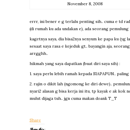
November 8, 2008
errr, ini bener e g terlalu penting sih.. cuma e td 
(di rumah ku ada undakan e), ada seorang pemulung
kagetnya saya, dia bisa2nya senyum ke papa ku (yg la
sesaat saya rasa e kejeduk gt.. bayangin aja, seora
arrgghh..
hikmah yang saya dapatkan (buat diri saya sih) :
1. saya perlu lebih ramah kepada SIAPAPUN.. paling 
2. rajin o dikit lah (ngomong ke diri dewe).. pemulung
nyari2 alasan g bisa kerja ini itu, tp kayak e ak ko
mulut dijaga tuh.. jgn cuma makan doank T_T
Share
Share this: