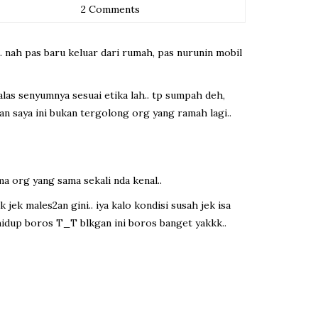
2 Comments
.. nah pas baru keluar dari rumah, pas nurunin mobil
balas senyumnya sesuai etika lah.. tp sumpah deh,
an saya ini bukan tergolong org yang ramah lagi..
a org yang sama sekali nda kenal..
 jek males2an gini.. iya kalo kondisi susah jek isa
n hidup boros T_T blkgan ini boros banget yakkk..