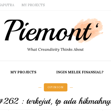
SAPUTRA
MY PROJECTS
What Creandivity Thinks About
MY PROJECTS
INGIN MELEK FINANSIAL?
OPINION
#262 : terkejut, tp ada hikmahny