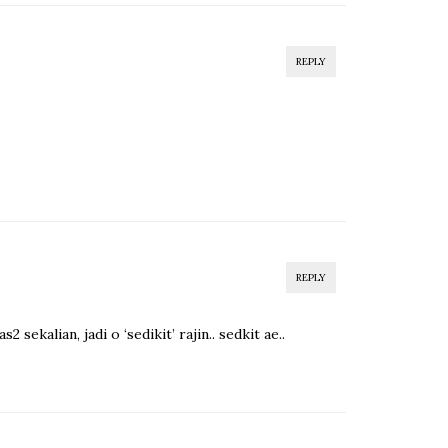
REPLY
REPLY
ekalian, jadi o ‘sedikit’ rajin.. sedkit ae..