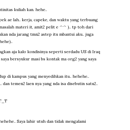
tinitas kuliah kan. hehe..
pek ae lah.. kerja, capeke, dan waktu yang terbuang
salah materi it, amit2 pelit e ^^ ).. tp toh dari
kan nda jarang tmn2 astep itu mbantui aku.. juga
hehe)..
kan aja kalo kondisinya seperti serdadu US di Iraq
.. saya bersyukur masi bs kontak ma org2 yang saya
idup di kampus yang menyedihkan itu.. hehehe..
 dan temen2 laen nya yang nda isa disebutin satu2..
 T_T
.. hehehe.. Saya lahir utuh dan tidak mengalami