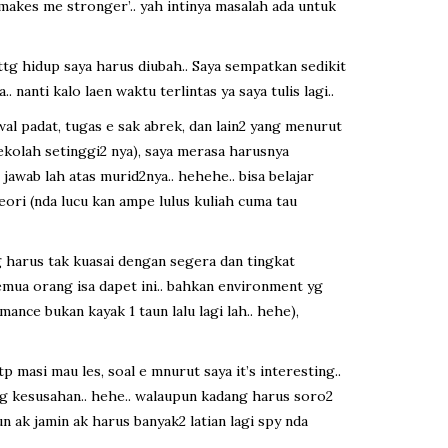
e makes me stronger’.. yah intinya masalah ada untuk
tg hidup saya harus diubah.. Saya sempatkan sedikit
 nanti kalo laen waktu terlintas ya saya tulis lagi..
wal padat, tugas e sak abrek, dan lain2 yang menurut
sekolah setinggi2 nya), saya merasa harusnya
jawab lah atas murid2nya.. hehehe.. bisa belajar
ri (nda lucu kan ampe lulus kuliah cuma tau
g harus tak kuasai dengan segera dan tingkat
emua orang isa dapet ini.. bahkan environment yg
nce bukan kayak 1 taun lalu lagi lah.. hehe),
 tp masi mau les, soal e mnurut saya it’s interesting..
ang kesusahan.. hehe.. walaupun kadang harus soro2
pun ak jamin ak harus banyak2 latian lagi spy nda