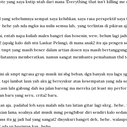
uote yang saya kutip ntah dari mana ‘Everything that isn’t killing m
l yang sebelumnya sempat saya keluhkan, saya rasa perspektif saya t
ehe yah nda mgkn isa nulis semua lah.. yang terlintas di pikiran aja..
i, entah napa kuliah males banget dan bosenin, wew.. belum lagi jad
2 (apalg kalo dah ntn Laskar Pelangi, di mana anak2 itu aja pengen 
 di tmpt yang masih bener dalam artian dosen nya masih bertanggung 
 keliatannya memberatkan, namun sangat membantu pemahaman thd teo
ini ak smpt ngrasa grup musik ini sbg beban, dgn banyak nya lagu y
. tapi lambat laun yah aku jg bersyukur atas kesempatan yang nda s
un lalu gabung dah isa jalan bareng ma mereka (at least my performa
 baru yang seru.. crita2 baru..
an aja.. padahal loh saya malah nda tau latian gitar lagi skrg.. hehe..
ekian lama, soalnya alat musik mmg penghibur diri sendiri kalo sed
lass itu jg jadi hal yang sangat2 disyukuri banget deh.. hehe.. walau
ada yg beginian kan.. hehe..