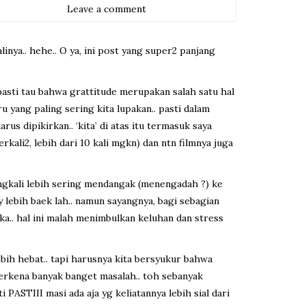
Leave a comment
linya.. hehe.. O ya, ini post yang super2 panjang
, pasti tau bahwa grattitude merupakan salah satu hal
u yang paling sering kita lupakan.. pasti dalam
rus dipikirkan.. ‘kita’ di atas itu termasuk saya
rkali2, lebih dari 10 kali mgkn) dan ntn filmnya juga
 seringkali lebih sering mendangak (menengadah ?) ke
 lebih baek lah.. namun sayangnya, bagi sebagian
a.. hal ini malah menimbulkan keluhan dan stress
bih hebat.. tapi harusnya kita bersyukur bahwa
 terkena banyak banget masalah.. toh sebanyak
i PASTIII masi ada aja yg keliatannya lebih sial dari