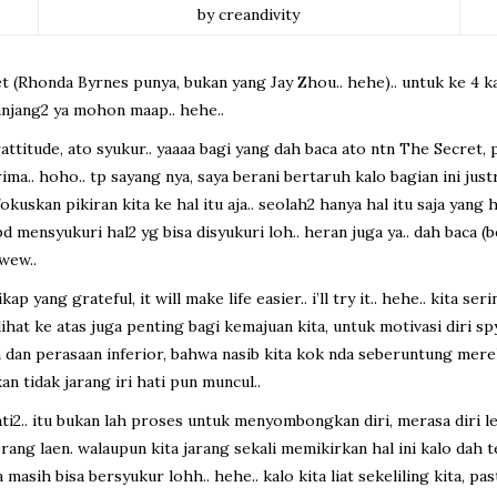
by creandivity
et (Rhonda Byrnes punya, bukan yang Jay Zhou.. hehe).. untuk ke 4 ka
panjang2 ya mohon maap.. hehe..
grattitude, ato syukur.. yaaaa bagi yang dah baca ato ntn The Secret
ma.. hoho.. tp sayang nya, saya berani bertaruh kalo bagian ini justr
kuskan pikiran kita ke hal itu aja.. seolah2 hanya hal itu saja yang ha
d mensyukuri hal2 yg bisa disyukuri loh.. heran juga ya.. dah baca (be
 wew..
ap yang grateful, it will make life easier.. i’ll try it.. hehe.. kita
t ke atas juga penting bagi kemajuan kita, untuk motivasi diri spy
dan perasaan inferior, bahwa nasib kita kok nda seberuntung merek
n tidak jarang iri hati pun muncul..
i2.. itu bukan lah proses untuk menyombongkan diri, merasa diri le
orang laen. walaupun kita jarang sekali memikirkan hal ini kalo dah
asih bisa bersyukur lohh.. hehe.. kalo kita liat sekeliling kita, past