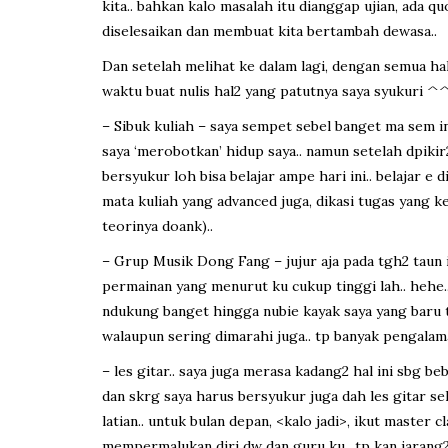
kita.. bahkan kalo masalah itu dianggap ujian, ada q
diselesaikan dan membuat kita bertambah dewasa..
Dan setelah melihat ke dalam lagi, dengan semua ha
waktu buat nulis hal2 yang patutnya saya syukuri ^^ h
– Sibuk kuliah – saya sempet sebel banget ma sem in
saya ‘merobotkan’ hidup saya.. namun setelah dpikir
bersyukur loh bisa belajar ampe hari ini.. belajar e
mata kuliah yang advanced juga, dikasi tugas yang
teorinya doank)..
– Grup Musik Dong Fang – jujur aja pada tgh2 taun 
permainan yang menurut ku cukup tinggi lah.. hehe.
ndukung banget hingga nubie kayak saya yang baru ta
walaupun sering dimarahi juga.. tp banyak pengalaman
– les gitar.. saya juga merasa kadang2 hal ini sbg beb
dan skrg saya harus bersyukur juga dah les gitar s
latian.. untuk bulan depan, <kalo jadi>, ikut master c
mempermalukan diri dw dan guru ku.. tp kan jarang2 