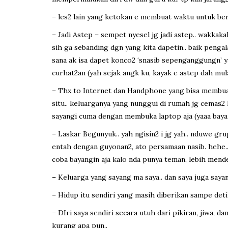
– les2 lain yang ketokan e membuat waktu untuk bersan
– Jadi Astep – sempet nyesel jg jadi astep.. wakkak
sih ga sebanding dgn yang kita dapetin.. baik pengal
sana ak isa dapet konco2 ‘snasib sepenganggungn’ ya
curhat2an (yah sejak angk ku, kayak e astep dah mul
– Thx to Internet dan Handphone yang bisa membuat
situ.. keluarganya yang nunggui di rumah jg cemas2 
sayangi cuma dengan membuka laptop aja (yaaa baya
– Laskar Begunyuk.. yah ngisin2 i jg yah.. nduwe gr
entah dengan guyonan2, ato persamaan nasib. hehe.. d
coba bayangin aja kalo nda punya teman, lebih mend
– Keluarga yang sayang ma saya.. dan saya juga sa
– Hidup itu sendiri yang masih diberikan sampe detik
– DIri saya sendiri secara utuh dari pikiran, jiwa, d
kurang apa pun..