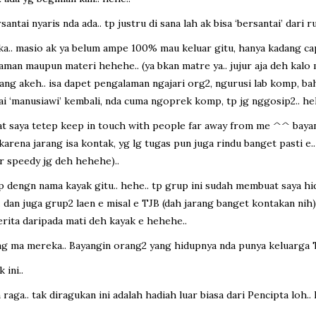
tai nyaris nda ada.. tp justru di sana lah ak bisa ‘bersantai’ dari ru
aka.. masio ak ya belum ampe 100% mau keluar gitu, hanya kadang ca
aman maupun materi hehehe.. (ya bkan matre ya.. jujur aja deh kalo ma
ng akeh.. isa dapet pengalaman ngajari org2, ngurusi lab komp, bah
ai ‘manusiawi’ kembali, nda cuma ngoprek komp, tp jg nggosip2.. he
 saya tetep keep in touch with people far away from me ^^ bayang
karena jarang isa kontak, yg lg tugas pun juga rindu banget pasti e
r speedy jg deh hehehe)..
up dengn nama kayak gitu.. hehe.. tp grup ini sudah membuat saya h
an juga grup2 laen e misal e TJB (dah jarang banget kontakan nih)..
erita daripada mati deh kayak e hehehe..
yang ma mereka.. Bayangin orang2 yang hidupnya nda punya keluarga
 ini..
an raga.. tak diragukan ini adalah hadiah luar biasa dari Pencipta loh