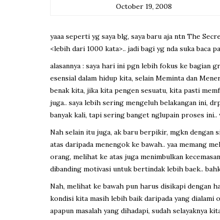
October 19, 2008
yaaa seperti yg saya blg, saya baru aja ntn The Secr
<lebih dari 1000 kata>.. jadi bagi yg nda suka baca 
alasannya : saya hari ini pgn lebih fokus ke bagian 
esensial dalam hidup kita, selain Meminta dan Meneri
benak kita, jika kita pengen sesuatu, kita pasti memfo
juga.. saya lebih sering mengeluh belakangan ini, drp
banyak kali, tapi sering banget nglupain proses ini..
Nah selain itu juga, ak baru berpikir, mgkn dengan sik
atas daripada menengok ke bawah.. yaa memang meliha
orang, melihat ke atas juga menimbulkan kecemasan 
dibanding motivasi untuk bertindak lebih baek.. bahka
Nah, melihat ke bawah pun harus disikapi dengan hat
kondisi kita masih lebih baik daripada yang dialami 
apapun masalah yang dihadapi, sudah selayaknya kita m