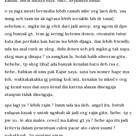
kasian.. miris liatnya saya.. hikz.. kejamnya dunia..
o ya juga mesti berusaha lebih ramah mbe org laen deh.. yaa
mmg seh taun ini ak ngrasa lebih sociable lah dr taun2
sebelum e.. mgkn ini jg efek dari jadi astep.. srg ngom di dpn
org banyak gt.. trus jg sering ketemu dosen.. otomatis tutur
kata dan perilaku kan harus isa lebih dijaga.. dan lebih friendly..
nda isa asal cuek ae skrg.. dulu dosen seh jek mgkn g tak sapa..
skrg mau g disapa ? ya sungkan la.. bolak balik sliweran gitu..
hehehe.. tp skrg tiba2 ada banyak kenalan baru deh rsa e..
hehe.. bahkan di sms pak Kajur saya.. saya tau nomer hape nya
loh.. wakkakakakka (g pnting kok ini).. kenalan tu mksd e org
yg kenal saya dan saya kenal dia karena alasan disengaja
ataupun tidak disengaja..
apa lagi ya ? lebih rajin ? hmm nda isa deh.. angel itu.. butuh
sulapan kayak e untuk ngubah ak jadi org rajin gitu.. hehe.. tp y
pie yo.. le aku males, cewe2 isa kabur gt ya ? hehe apa itu jadi
kriteria dalam penentuan calon pacar ato calon suami ?
wakakkaak.. *g penting pisan..