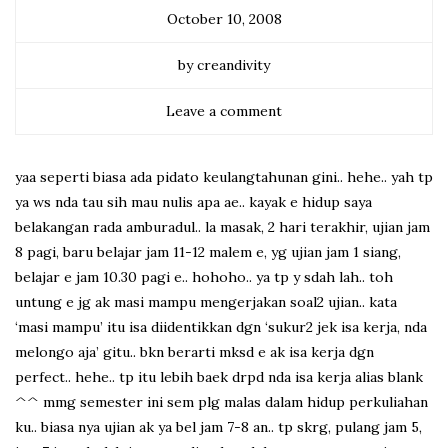
October 10, 2008
by creandivity
Leave a comment
yaa seperti biasa ada pidato keulangtahunan gini.. hehe.. yah tp
ya ws nda tau sih mau nulis apa ae.. kayak e hidup saya
belakangan rada amburadul.. la masak, 2 hari terakhir, ujian jam
8 pagi, baru belajar jam 11-12 malem e, yg ujian jam 1 siang,
belajar e jam 10.30 pagi e.. hohoho.. ya tp y sdah lah.. toh
untung e jg ak masi mampu mengerjakan soal2 ujian.. kata
‘masi mampu’ itu isa diidentikkan dgn ‘sukur2 jek isa kerja, nda
melongo aja’ gitu.. bkn berarti mksd e ak isa kerja dgn
perfect.. hehe.. tp itu lebih baek drpd nda isa kerja alias blank
^^ mmg semester ini sem plg malas dalam hidup perkuliahan
ku.. biasa nya ujian ak ya bel jam 7-8 an.. tp skrg, pulang jam 5,