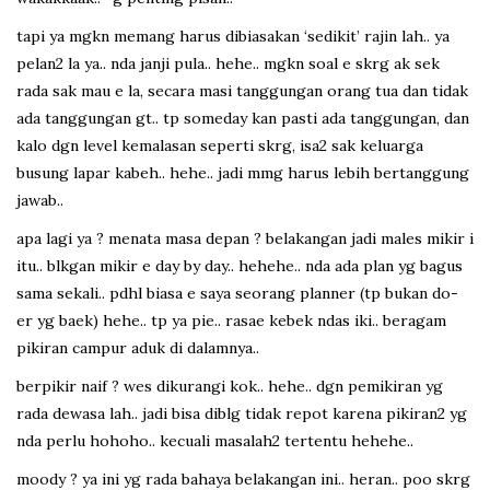
tapi ya mgkn memang harus dibiasakan ‘sedikit’ rajin lah.. ya
pelan2 la ya.. nda janji pula.. hehe.. mgkn soal e skrg ak sek
rada sak mau e la, secara masi tanggungan orang tua dan tidak
ada tanggungan gt.. tp someday kan pasti ada tanggungan, dan
kalo dgn level kemalasan seperti skrg, isa2 sak keluarga
busung lapar kabeh.. hehe.. jadi mmg harus lebih bertanggung
jawab..
apa lagi ya ? menata masa depan ? belakangan jadi males mikir i
itu.. blkgan mikir e day by day.. hehehe.. nda ada plan yg bagus
sama sekali.. pdhl biasa e saya seorang planner (tp bukan do-
er yg baek) hehe.. tp ya pie.. rasae kebek ndas iki.. beragam
pikiran campur aduk di dalamnya..
berpikir naif ? wes dikurangi kok.. hehe.. dgn pemikiran yg
rada dewasa lah.. jadi bisa diblg tidak repot karena pikiran2 yg
nda perlu hohoho.. kecuali masalah2 tertentu hehehe..
moody ? ya ini yg rada bahaya belakangan ini.. heran.. poo skrg