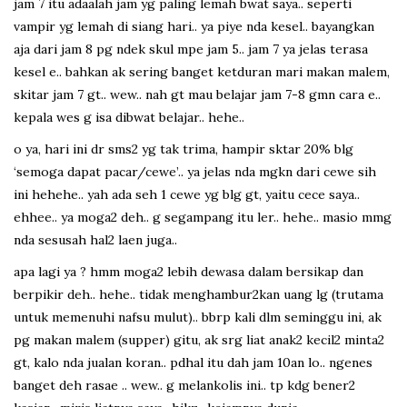
jam 7 itu adaalah jam yg paling lemah bwat saya.. seperti
vampir yg lemah di siang hari.. ya piye nda kesel.. bayangkan
aja dari jam 8 pg ndek skul mpe jam 5.. jam 7 ya jelas terasa
kesel e.. bahkan ak sering banget ketduran mari makan malem,
skitar jam 7 gt.. wew.. nah gt mau belajar jam 7-8 gmn cara e..
kepala wes g isa dibwat belajar.. hehe..
o ya, hari ini dr sms2 yg tak trima, hampir sktar 20% blg
‘semoga dapat pacar/cewe’.. ya jelas nda mgkn dari cewe sih
ini hehehe.. yah ada seh 1 cewe yg blg gt, yaitu cece saya..
ehhee.. ya moga2 deh.. g segampang itu ler.. hehe.. masio mmg
nda sesusah hal2 laen juga..
apa lagi ya ? hmm moga2 lebih dewasa dalam bersikap dan
berpikir deh.. hehe.. tidak menghambur2kan uang lg (trutama
untuk memenuhi nafsu mulut).. bbrp kali dlm seminggu ini, ak
pg makan malem (supper) gitu, ak srg liat anak2 kecil2 minta2
gt, kalo nda jualan koran.. pdhal itu dah jam 10an lo.. ngenes
banget deh rasae .. wew.. g melankolis ini.. tp kdg bener2