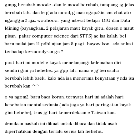
gmpg berubah moode ..dan le mood berubah, tampang jg jelas
berubah lah.. dan le g ada mood, g mau ngapa2in, cm chat ato
nganggur2 aja.. woohooo.. yang mbwat belajar DIU dan Data
Mining (bayangkan.. 2 pelajaran maut kayak gitu.. dosen e maut
pisan.. pakar computer science dari STTS) ae isa kalah, bel
baru mulai jam 11 pdhl ujian jam 8 pagi.. hayow kon.. ada solusi
terhadap ke-moody-an gn ?
post hari ini model e kayak menelanjangi kelemahan diri
sendiri gini ya hehehe.. ya gpp lah.. nama e jg berusaha
berubah lebih baek.. kalo nda isa menerima kenyataan y nda isa
berubah kan ^^
o ya ngom2, baru baca koran, ternyata hari ini adalah hari
kesehatan mental sedunia ( ada juga ya hari peringatan kayak
gini hehehe), trus jg hari kemerdekaan e Taiwan kan..
demikian naskah ini dibuat untuk dibaca dan tidak usah
diperhatikan dengan terlalu serius lah hehehe..