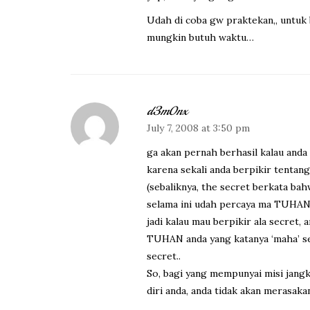
Udah di coba gw praktekan,, untuk 
mungkin butuh waktu…
d3m0nx
July 7, 2008 at 3:50 pm
ga akan pernah berhasil kalau and
karena sekali anda berpikir tenta
(sebaliknya, the secret berkata ba
selama ini udah percaya ma TUHAN
jadi kalau mau berpikir ala secre
TUHAN anda yang katanya ‘maha’ se
secret..
So, bagi yang mempunyai misi jang
diri anda, anda tidak akan merasak