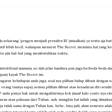
 sekarang ‘pengen menjadi presiden RI’ (misalkan) ya tentu aja butu
if lebih kecil.. walaupun menurut The Secret, meminta hal yang keci
entu ada hal-hal yang membutuhkan waktu..
elektual manusia, so dah jelas hasilnya pun juga berbeda-beda dari
an) kayak The Secret ini..
gatur kehidupan anda juga, soal nya pilihan hidup dibuat dengan sa
a, orang tuanya sapa)..semua pilihan dibuat atas kesadaran diri sendi
anda punya hak untuk mengakhirinya kok (maaf kalo conto nya ekstr
uran atau paksaan dari Tuhan.. nah, mungkin hal inilah yang dimaks
 saja tidak sama dengan Tuhan kan.. hehe.. bisa jadi, alam semesta ada
 tuhan internal tentu adalah otak anda sendiri donkk yang meminta