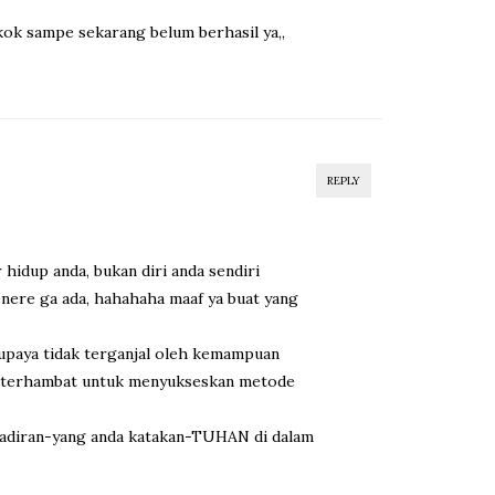
kok sampe sekarang belum berhasil ya,,
REPLY
idup anda, bukan diri anda sendiri
enere ga ada, hahahaha maaf ya buat yang
supaya tidak terganjal oleh kemampuan
da terhambat untuk menyukseskan metode
ehadiran-yang anda katakan-TUHAN di dalam