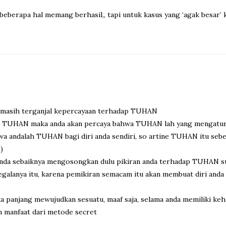
beberapa hal memang berhasil,, tapi untuk kasus yang ‘agak besar’ 
a masih terganjal kepercayaan terhadap TUHAN
ng TUHAN maka anda akan percaya bahwa TUHAN lah yang mengatur h
hwa andalah TUHAN bagi diri anda sendiri, so artine TUHAN itu seb
)
t, anda sebaiknya mengosongkan dulu pikiran anda terhadap TUHAN 
galanya itu, karena pemikiran semacam itu akan membuat diri an
ka panjang mewujudkan sesuatu, maaf saja, selama anda memiliki k
an manfaat dari metode secret