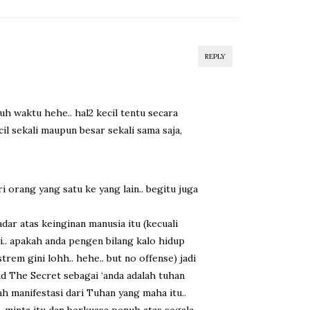
REPLY
h waktu hehe.. hal2 kecil tentu secara
l sekali maupun besar sekali sama saja,
 orang yang satu ke yang lain.. begitu juga
dar atas keinginan manusia itu (kecuali
ri.. apakah anda pengen bilang kalo hidup
em gini lohh.. hehe.. but no offense) jadi
ud The Secret sebagai ‘anda adalah tuhan
lah manifestasi dari Tuhan yang maha itu..
-minta itu dan berkuasa penuh atas segala