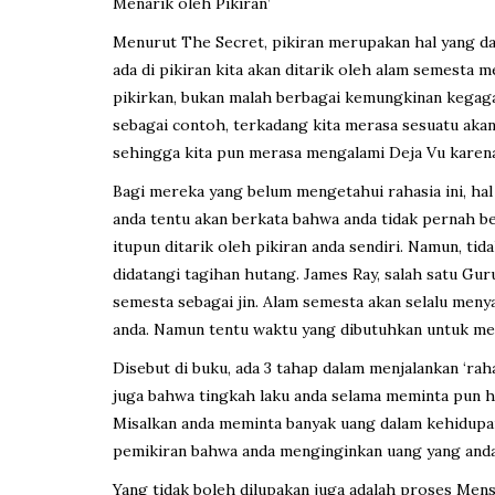
Menarik oleh Pikiran’
Menurut The Secret, pikiran merupakan hal yang dap
ada di pikiran kita akan ditarik oleh alam semesta m
pikirkan, bukan malah berbagai kemungkinan kegagala
sebagai contoh, terkadang kita merasa sesuatu akan 
sehingga kita pun merasa mengalami Deja Vu karena
Bagi mereka yang belum mengetahui rahasia ini, hal i
anda tentu akan berkata bahwa anda tidak pernah 
itupun ditarik oleh pikiran anda sendiri. Namun, t
didatangi tagihan hutang. James Ray, salah satu Gur
semesta sebagai jin. Alam semesta akan selalu menya
anda. Namun tentu waktu yang dibutuhkan untuk me
Disebut di buku, ada 3 tahap dalam menjalankan ‘rah
juga bahwa tingkah laku anda selama meminta pun ha
Misalkan anda meminta banyak uang dalam kehidupan 
pemikiran bahwa anda menginginkan uang yang anda 
Yang tidak boleh dilupakan juga adalah proses Mens