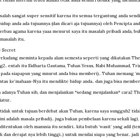
alah sangat super sensitif karena itu semua tergantung anda send
hidup anda ada tujuannya (dan dicari aja tujuannya) oleh Pencipta an
rbau agama karena yaaa menurut saya itu masalah pribadi anda, bu
masalah itu..
e Secret
, terkadang meminta kepada alam semesta seperti yang dikatakan The
2.. entah itu Sidharta Gautama, Tuhan Yesus, Nabi Muhammad, Trim
 pada siapapun yang mnurut anda bisa memberi).. Tuhan memang ‘m
antas ke’mahaan-Nya itu mendikte hidup anda.. dan juga bisa member
n adanya Tuhan sih, dan menjalankan *sedang menjalankan* cara2 The
atur..
tidak untuk tujuan berdebat akan Tuhan, karena saya sungguh2 tidak
h ini adalah masala pribadi).. juga bukan pembelaan karena sekali lagi
ditentukan oleh manusia itu sendiri.. kita butuh ‘wasit’ yang adil (t
dan derajat nya lebih tinggi..) untuk menilai siapa yang benar.. jadi