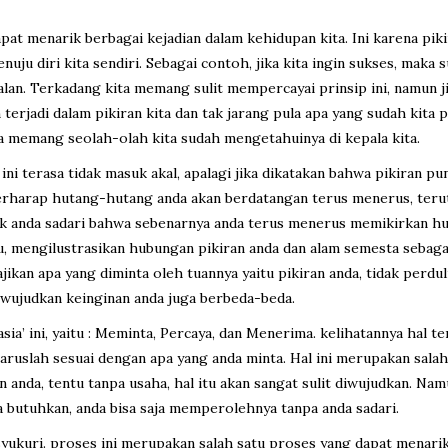
at menarik berbagai kejadian dalam kehidupan kita. Ini karena pi
enuju diri kita sendiri. Sebagai contoh, jika kita ingin sukses, maka
n. Terkadang kita memang sulit mempercayai prinsip ini, namun jika
terjadi dalam pikiran kita dan tak jarang pula apa yang sudah kita p
 memang seolah-olah kita sudah mengetahuinya di kepala kita.
ni terasa tidak masuk akal, apalagi jika dikatakan bahwa pikiran pu
berharap hutang-hutang anda akan berdatangan terus menerus, ter
idak anda sadari bahwa sebenarnya anda terus menerus memikirkan hu
u, mengilustrasikan hubungan pikiran anda dan alam semesta sebagai 
jikan apa yang diminta oleh tuannya yaitu pikiran anda, tidak perdul
wujudkan keinginan anda juga berbeda-beda.
asia’ ini, yaitu : Meminta, Percaya, dan Menerima. kelihatannya hal
ruslah sesuai dengan apa yang anda minta. Hal ini merupakan salah 
anda, tentu tanpa usaha, hal itu akan sangat sulit diwujudkan. Na
butuhkan, anda bisa saja memperolehnya tanpa anda sadari.
yukuri. proses ini merupakan salah satu proses yang dapat menarik