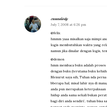
creandivity
July 7, 2008 at 6:26 pm
@felix
hmmm yaaa misalkan saja mimpi anda
logis membutuhkan waktu yang relat
namun jika dinalar dengan logis, t
@demon
hmm membaca buku adalah proses int
dengan buku (terutama buku kehidup
Menurut saya sih, Tuhan nda perna n
bberapa hal, misal lahir nya di man
anda pun merupakan keterpaksaan ? 
hidup anda sama sekali bukan perat
bagi diri anda sendiri’.. tuhan bisa
tempat anda meminta.. namun, untuk