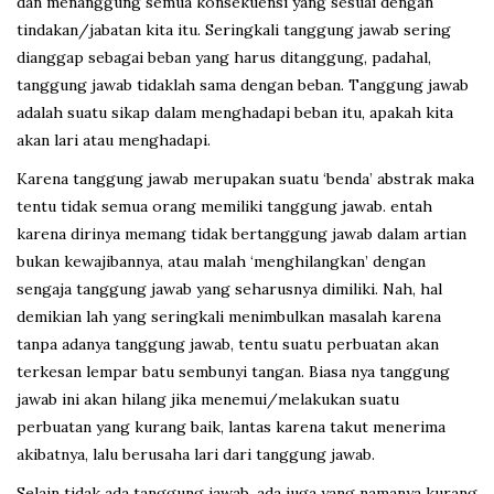
dan menanggung semua konsekuensi yang sesuai dengan
tindakan/jabatan kita itu. Seringkali tanggung jawab sering
dianggap sebagai beban yang harus ditanggung, padahal,
tanggung jawab tidaklah sama dengan beban. Tanggung jawab
adalah suatu sikap dalam menghadapi beban itu, apakah kita
akan lari atau menghadapi.
Karena tanggung jawab merupakan suatu ‘benda’ abstrak maka
tentu tidak semua orang memiliki tanggung jawab. entah
karena dirinya memang tidak bertanggung jawab dalam artian
bukan kewajibannya, atau malah ‘menghilangkan’ dengan
sengaja tanggung jawab yang seharusnya dimiliki. Nah, hal
demikian lah yang seringkali menimbulkan masalah karena
tanpa adanya tanggung jawab, tentu suatu perbuatan akan
terkesan lempar batu sembunyi tangan. Biasa nya tanggung
jawab ini akan hilang jika menemui/melakukan suatu
perbuatan yang kurang baik, lantas karena takut menerima
akibatnya, lalu berusaha lari dari tanggung jawab.
Selain tidak ada tanggung jawab, ada juga yang namanya kurang