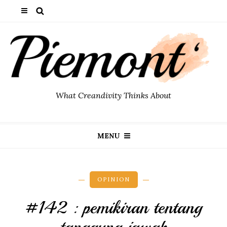
What Creandivity Thinks About
MENU
OPINION
#142 : pemikiran tentang