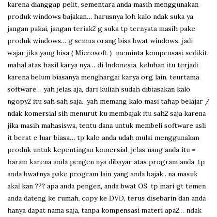
karena dianggap pelit, sementara anda masih menggunakan
produk windows bajakan… harusnya loh kalo ndak suka ya
jangan pakai, jangan teriak2 g suka tp ternyata masih pake
produk windows… g semua orang bisa bwat windows, jadi
wajar jika yang bisa ( Microsoft ) meminta kompensasi sedikit
mahal atas hasil karya nya… di Indonesia, keluhan itu terjadi
karena belum biasanya menghargai karya org lain, teurtama
software… yah jelas aja, dari kuliah sudah dibiasakan kalo
ngopy2 itu sah sah saja.. yah memang kalo masi tahap belajar /
ndak komersial sih menurut ku membajak itu sah2 saja karena
jika masih mahasiswa, tentu dana untuk membeli software asli
it berat e luar biasa… tp kalo anda udah mulai menggunakan
produk untuk kepentingan komersial, jelas uang anda itu =
haram karena anda pengen nya dibayar atas program anda, tp
anda bwatnya pake program lain yang anda bajak.. na masuk
akal kan ??? apa anda pengen, anda bwat OS, tp mari gt temen
anda dateng ke rumah, copy ke DVD, terus disebarin dan anda
hanya dapat nama saja, tanpa kompensasi materi apa2… ndak