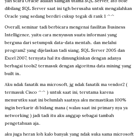
yah scara Oracle adalah saingan utama SQL Server, ato bole
dibilang SQL Server saat ini tgh berusaha untuk mengalahkan
Oracle yang sedang berdiri cukup tegak di rank 1 ^^
Overall, seminar tadi berbicara mengenai fasilitas Business
Intelligence, yaitu cara menyusun suatu informasi yang
berguna dari setumpuk data-data mentah.. dan melalui
program2 yang dijelaskan tadi siang, SQL Server 2005 dan
Excel 2007, ternyata hal itu dimungkinkan dengan adanya
berbagai tools2 termasuk dengan algoritma data mining yang
built in..
Aku ndak fanatik ma microsoft, jg ndak fanatik ma vendor2 (
termasuk Cisco ^^ ) untuk saat ini, terutama karena
menurutku saat ini belumlah saatnya aku memastikan 100%
ingin berkarir di bidang mana ( walau saat ini primary nya ya
networking ) jadi tadi itu aku anggap sebagai tambah
pengetahuan aja..
aku juga heran loh kalo banyak yang ndak suka sama microsoft