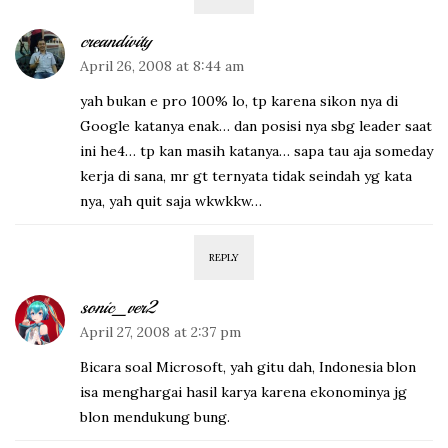
creandivity
April 26, 2008 at 8:44 am
yah bukan e pro 100% lo, tp karena sikon nya di
Google katanya enak… dan posisi nya sbg leader saat
ini he4… tp kan masih katanya… sapa tau aja someday
kerja di sana, mr gt ternyata tidak seindah yg kata
nya, yah quit saja wkwkkw…
REPLY
sonic_ver2
April 27, 2008 at 2:37 pm
Bicara soal Microsoft, yah gitu dah, Indonesia blon
isa menghargai hasil karya karena ekonominya jg
blon mendukung bung.