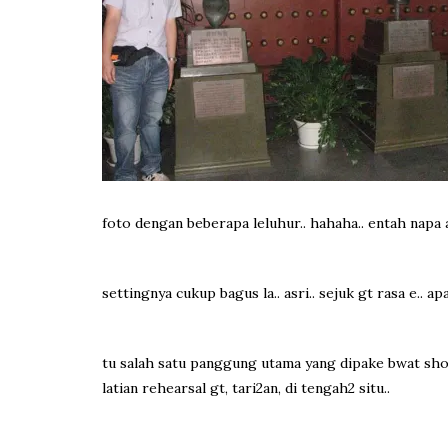
foto dengan beberapa leluhur.. hahaha.. entah napa
settingnya cukup bagus la.. asri.. sejuk gt rasa e.. a
tu salah satu panggung utama yang dipake bwat show 
latian rehearsal gt, tari2an, di tengah2 situ..