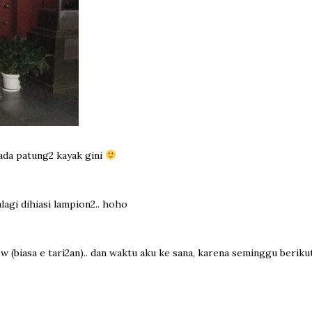
 ada patung2 kayak gini
palagi dihiasi lampion2.. hoho
(biasa e tari2an).. dan waktu aku ke sana, karena seminggu berikutn