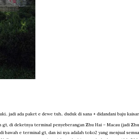
uki.. jadi ada paket e dewe tuh.. duduk di sana + didandani baju kaisa
n gt, di deketnya terminal penyeberangan Zhu Hai – Macau (jadi Zhu
 e di bawah e terminal gt, dan isi nya adalah toko2 yang menjual sem