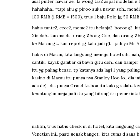
asal pinter nawar ae.. la wong tas2 aspal modelan e
hahahaha.. *tapi aku g piroo suka nawar seh.. mendin
100 RMB (1 RMB = 1500), trus 1 baju Polo jg 50 RMB 
habis tante2, cece2, meme2 itu belanja2, borong2, k
Xin dah.. karena dia orang Zhong Guo, dan orang Zh
ke Macau gt.. kan repot jg kalo jadi gt.. jadi ya Mr A
habis di Macau, kita langsung menuju hotel sih.. na
cantik.. kayak gambar di bawh gitu deh.. dan hampir 
itu yg paling besar.. tp katanya ada lagi 1 yang pal
kasino di Macau itu punya nya Stanley Hoo lo.. dia 
ada de).. dia punya Grand Lisboa itu kalo g salah.. 
keuntungan meja judi itu yang hitung itu pemerinta
nahhh, trus habis check in di hotel, kita langsung c
Venetian ini.. pasti uenak banget.. kita cuma d sana h