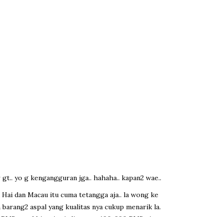
r gt.. yo g kengangguran jga.. hahaha.. kapan2 wae..
 Hai dan Macau itu cuma tetangga aja.. la wong ke
ua barang2 aspal yang kualitas nya cukup menarik la.