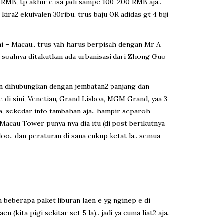
 RMB, tp akhir e isa jadi sampe 100-200 RMB aja..
ira2 ekuivalen 30ribu, trus baju OR adidas gt 4 biji
Hai – Macau.. trus yah harus berpisah dengan Mr A
 soalnya ditakutkan ada urbanisasi dari Zhong Guo
, dan dihubungkan dengan jembatan2 panjang dan
e di sini, Venetian, Grand Lisboa, MGM Grand, yaa 3
 ya, sekedar info tambahan aja.. hampir separoh
 Macau Tower punya nya dia itu (di post berikutnya
loo.. dan peraturan di sana cukup ketat la.. semua
da beberapa paket liburan laen e yg nginep e di
kita pigi sekitar set 5 la).. jadi ya cuma liat2 aja..