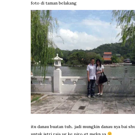
foto di taman belakang
itu danau buatan tuh.. jadi mungkin danau nya bai shu
untuk istri raja yg ke piro gt mgkn ya