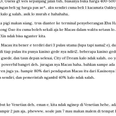
 LV, Guess gt wes sepanjang jalan tuh.. biasanya buka harga 400-500
gan beli yg harga pas ae*.. aku sendiri cuma beli 1 kacamata Oakley k
kalo g salah.. asik lo murah e hahahaha..
ita pigi makan siang.. trus dianter ke terminal penyeberangan Zhu 
ong Guo itu cuma boleh sekali aja ke Macau dalam waktu setaun lo..
 Xin ndak bisa nganter kita.
h, Macau itu bener e terdiri dari 3 pulau utama (lupa tapi nama2 e)
di tiap pulau itu punya kasino gede nya ndiri2.. beberapa kasino ged
ing guede, dan taun depan selesai, City of Dream kalo ndak salah.. oo
ini powerful banget deh.. juragan nya Macau haha.. bahkan sampe ada
keren juga ya.. hampir 80% dari pendapatan Macau itu dari Kasinonya 
h sendiri, dan pemerintah ngambil 40% kalo ndak salah..
abut ke Venetian deh.. eman e, kita ndak nginep di Venetian hehe.. a
ampir 2 jam aja.. phewww.. soale jam 7 mau makan malem di tempat laen (