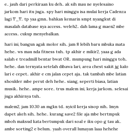
e.. jauh dari perkiraan ku deh.. ak sih mau ne nyelesaino
jarkom hari itu juga.. spy hari minggu isa mulai kerja Cadenza
lagi T_T.. tp yaa gmn.. bahkan kemarin smpt nyangkut di
masalah database nya access.. weleh2.. dah lama g maen2 mbe
access.. cukup menyebalkan.
hari ini, bangun agak molor sih.. jam 8 lebih baru mbuka mata
hehe.. ws mau nda fitness tuh.. tp akhir e mikir2, yaaa g ada
salah e treadmill bentar bwat OR.. mumpung hari minggu toh..
hehe.. dan ternyata setelah dibawa lari, area chest sakit jg kalo
lari e cepet.. akhir e cm jalan cepet aja.. tak tambah mbe latian
shoulder mbe perut deh hehe.. siang, seperti biasa, latian
musik.. hehe.. ampe sore.. trus malem ini, kerja jarkom.. selesai
juga akhirnya tuh..
malem2, jam 10.30 an mgkn td.. nyicil kerja sisop nih.. lmyn
dapet akeh sih.. hehe.. kurang save2 file aja mbe bertmpuk
mboh maksud kata bertumpuk dari soal e iku opo g tau ak..
ambe sorting2 e belum.. yaah overall lumayan laaa hehehe