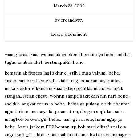
March 23, 2009
by creandivity
Leave a comment
yaaa g krasa yaaa ws masuk weekend berikutnya hehe.. aduh2..
tugas tambah akeh bertumpuk2.. hoho..
kemarin ak fitness lagi akhir e.. stlh 1 mgg vakum.. hehe..
susah cari hari laen e sih.. sialll.. rugi beneran bayar atlas..
maka e akhir e kemarin yaaa tetep pg atlas masio ws agak
siangan.. latian chest.. wohhh sampe sakit deh nih hari hehe..
asekkk.. angkat terus :p hehe.. habis gt pulang e tidur bentar..
nganterin mama saya ke pasar atom, dengan sogokan satu
mangkok bakwan gili hehe.. mari gt sorene, hmm ngap ya
hehe.. kerja jarkom FTP bentar.. tp kok mari diliat2 soal e y
angel ya T_T.. akhir e hari sabtu ini cuma bwta user manager