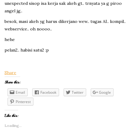
unexpected sisop isa kerja sak akeh gt.. trnyata ya g piroo
angel jg..
besok, masi akeh yg harus dikerjano wew.. tugas AI.. kompil..
webservice.. oh noooo..
hehe
pelan2.. habisi satu2 :p
Share
Share this:
Email
Facebook
Twitter
Google
Pinterest
Like this:
Loading...