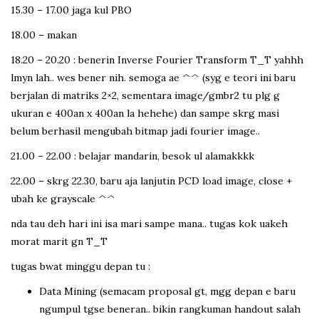
15.30 – 17.00 jaga kul PBO
18.00 – makan
18.20 – 20.20 : benerin Inverse Fourier Transform T_T yahhh
lmyn lah.. wes bener nih. semoga ae ^^ (syg e teori ini baru
berjalan di matriks 2×2, sementara image/gmbr2 tu plg g
ukuran e 400an x 400an la hehehe) dan sampe skrg masi
belum berhasil mengubah bitmap jadi fourier image..
21.00 – 22.00 : belajar mandarin, besok ul alamakkkk
22.00 – skrg 22.30, baru aja lanjutin PCD load image, close +
ubah ke grayscale ^^
nda tau deh hari ini isa mari sampe mana.. tugas kok uakeh
morat marit gn T_T
tugas bwat minggu depan tu :
Data Mining (semacam proposal gt, mgg depan e baru
ngumpul tgse beneran.. bikin rangkuman handout salah