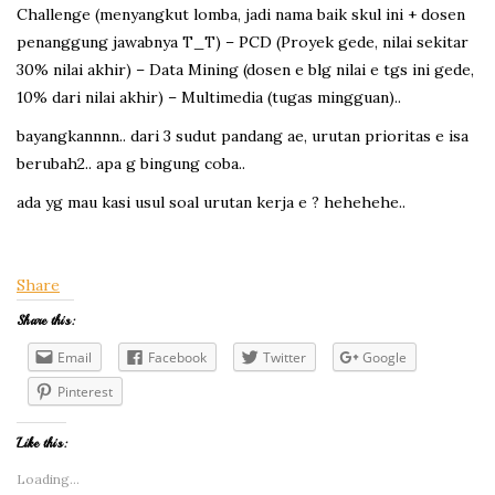
Challenge (menyangkut lomba, jadi nama baik skul ini + dosen
penanggung jawabnya T_T) – PCD (Proyek gede, nilai sekitar
30% nilai akhir) – Data Mining (dosen e blg nilai e tgs ini gede,
10% dari nilai akhir) – Multimedia (tugas mingguan)..
bayangkannnn.. dari 3 sudut pandang ae, urutan prioritas e isa
berubah2.. apa g bingung coba..
ada yg mau kasi usul soal urutan kerja e ? hehehehe..
Share
Share this:
Email
Facebook
Twitter
Google
Pinterest
Like this:
Loading...