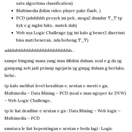
satu algoritma classification)
Multimedia (bikin video player pake flash.. )
PCD (aduhhhh proyek ini pek.. moga2 diundur T_T tp
kyk e g mgkn hikz.. matek dah)
Web nya Logic Challenge (yg ini kalo g bener2 diseriusi
bisa mati beneran.. nda bohong T_T)
addduhhhhhhhhhhhhhhhhhhhhh…
sampe bingung mana yang mau dibikin duluan, soal e g da yg
gampang seh jadi prinsip ngejarin yg gmpg duluan g berlaku..
hehe..
tp kalo melihat level kesulitan e, urutan e mesti e gn,
Multimedia – Data Mining – PCD (soal e mau ngoper ke DVW)
– Web Logic Challenge..
tp le liat deadline e urutan e gn : Data Mining – Web logic –
Multimedia – PCD
smntara le liat kepentingan e urutan e beda lagi : Logic