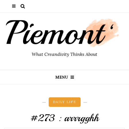
What Creandivity Thinks About
MENU
DAILY LIFE
#273 : arrrgghh