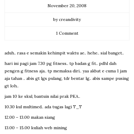
November 20, 2008
by creandivity
1 Comment
aduh.. rasa e semakin kehimpit waktu ae.. hehe.. sial banget..
hari ini pagi jam 7.30 pg fitness.. tp badan g fit.. pdhl dah
pengen g fitness aja.. tp memaksa diri.. yaa akbat e cuma 1 jam
aja tahan .. abis gt lgs pulang, tdr bentar lg.. abis sampe pusing
gt loh..
jam 10 ke skul, bantuin nilai prak PKA..
10.30 kul multimed.. ada tugas lagi T_T
12.00 – 13.00 makan siang
13.00 – 15.00 kuliah web mining