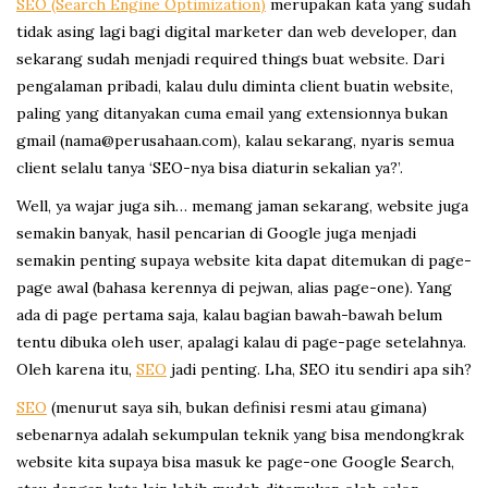
SEO (Search Engine Optimization)
merupakan kata yang sudah
tidak asing lagi bagi digital marketer dan web developer, dan
sekarang sudah menjadi required things buat website. Dari
pengalaman pribadi, kalau dulu diminta client buatin website,
paling yang ditanyakan cuma email yang extensionnya bukan
gmail (nama@perusahaan.com), kalau sekarang, nyaris semua
client selalu tanya ‘SEO-nya bisa diaturin sekalian ya?’.
Well, ya wajar juga sih… memang jaman sekarang, website juga
semakin banyak, hasil pencarian di Google juga menjadi
semakin penting supaya website kita dapat ditemukan di page-
page awal (bahasa kerennya di pejwan, alias page-one). Yang
ada di page pertama saja, kalau bagian bawah-bawah belum
tentu dibuka oleh user, apalagi kalau di page-page setelahnya.
Oleh karena itu,
SEO
jadi penting. Lha, SEO itu sendiri apa sih?
SEO
(menurut saya sih, bukan definisi resmi atau gimana)
sebenarnya adalah sekumpulan teknik yang bisa mendongkrak
website kita supaya bisa masuk ke page-one Google Search,