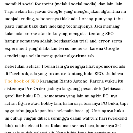
memiliki social footprint (melalui social media), dan lain-lain.
Tapi, selain karyawan Google yang mengerjakan algoritma ini
menjadi coding, sebenernya tidak ada 1 orang pun yang tahu
pasti rumus baku dari indexing techniquenya. Jadi memang
kalau ada course atau buku yang mengulas tentang SEO,
hampir semuanya adalah berdasarkan trial-and-error, serta
experiment yang dilakukan terus menerus, karena Google
sendiri juga selalu mengupdate algoritma tsb.
Kebetulan, sekitar 1 bulan lalu ga sengaja lihat sponsored ads
di Facebook, ada yang promote tentang buku SEO. Judulnya
The Book of SEO
karangan Rianto Astono. Karena waktu itu
sistemnya Pre Order, jadinya langsung pesan deh (kebiasaan
gatel liat buku PO… sementara yang lain mungkin PO-nya
action figure atau hobby lain, kalau saya biasanya PO buku, tapi
ngga tahu juga kapan bisa selesaiin baca :p). Untungnya buku
ini cukup ringan dibaca sehingga dalam waktu 2 hari (weekend
lalu), udah selesai baca. Kalau mau serius baca, benernya 3-4
jam saja sudah selesai sih. Yang bikin lama itu nantinya ya