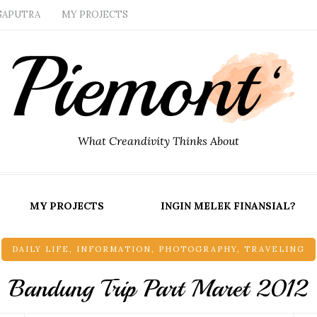
SAPUTRA
MY PROJECTS
What Creandivity Thinks About
MY PROJECTS
INGIN MELEK FINANSIAL?
DAILY LIFE
,
INFORMATION
,
PHOTOGRAPHY
,
TRAVELING
Bandung Trip Part Maret 2012